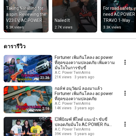
Taking Narasing for 
For road safety, y
a spin: Reviewing the 
need AC POWER 
V23 EV, AC POWER 
Nailed It
TRAVO 1-Way 
edition
electric shocks, 
5.3K views
2.7K views
3.3K views
SESC
ดารารีวิว
Fortuner เพิ่มกันโคลง ac power
ที่สุดของความปลอดภัย เพิ่มความ
มั่นใจในการขับขี่
A.C. Power TwinArms
21K views
3 years ago
21:36
กอล์ฟ อนุวัฒน์ ลองมาแล้ว
Fortuner เพิ่มกันโคลง ac power
ที่สุดของความปลอดภัย
A.C. Power TwinArms
14K views
3 years ago
2:16
💥พี่บิณฑ์ พี่ไทด์ แนะนำ ขับขี่
ปลอดภัยมั่นใจ AC POWER กัน
โคลง โช๊คอัพ ช่วงล่าง MG
A.C. Power TwinArms
39K views
5 years ago
EXTENDER รถคู่ใจ❤️