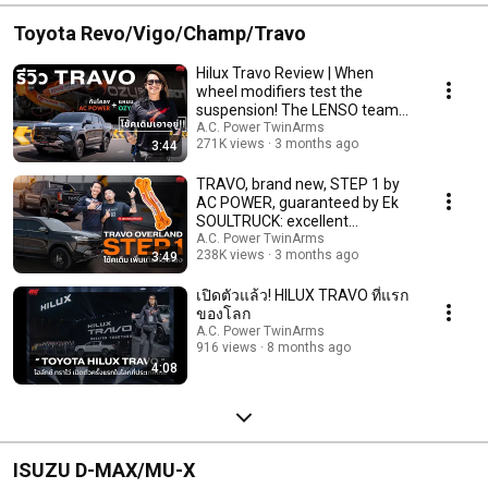
Toyota Revo/Vigo/Champ/Travo
Hilux Travo Review | When
wheel modifiers test the
suspension! The LENSO team
exclaims, "This set...
A.C. Power TwinArms
271K views
3 months ago
3:44
TRAVO, brand new, STEP 1 by
AC POWER, guaranteed by Ek
SOULTRUCK: excellent
cornering grip and em...
A.C. Power TwinArms
238K views
3 months ago
3:49
เปิดตัวแล้ว! HILUX TRAVO ที่แรก
ของโลก
A.C. Power TwinArms
916 views
8 months ago
4:08
ISUZU D-MAX/MU-X