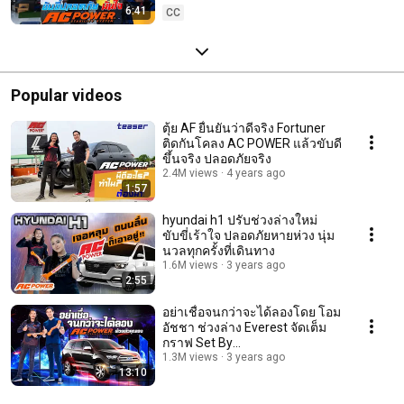
6:41
CC
Popular videos
ตุ้ย AF ยื่นยันว่าดีจริง Fortuner
ติดกันโคลง AC POWER แล้วขับดี
ขึ้นจริง ปลอดภัยจริง
2.4M views
4 years ago
1:57
hyundai h1 ปรับช่วงล่างใหม่
ขับขี่เร้าใจ ปลอดภัยหายห่วง นุ่ม
นวลทุกครั้งที่เดินทาง
1.6M views
3 years ago
2:55
อย่าเชื่อจนกว่าจะได้ลองโดย โอม
อัชชา ช่วงล่าง Everest จัดเต็ม
กราฟ Set By
@ACPowerTwinArms
1.3M views
3 years ago
13:10