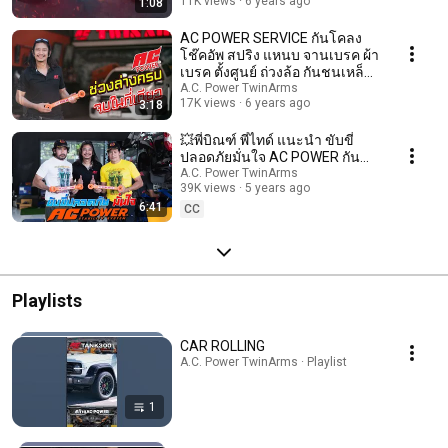
11K views
6 years ago
1:08
AC POWER SERVICE กันโคลง
โช๊คอัพ สปริง แหนบ จานเบรค ผ้า
เบรค ตั้งศูนย์ ถ่วงล้อ กันชนเหล็ก
086-5991564
A.C. Power TwinArms
17K views
6 years ago
3:18
💥พี่บิณฑ์ พี่ไทด์ แนะนำ ขับขี่
ปลอดภัยมั่นใจ AC POWER กัน
โคลง โช๊คอัพ ช่วงล่าง MG
A.C. Power TwinArms
39K views
5 years ago
EXTENDER รถคู่ใจ❤️
6:41
CC
Playlists
CAR ROLLING
A.C. Power TwinArms · Playlist
1