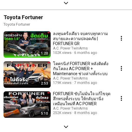
Toyota Fortuner
Toyota Fortuner
ลงทุนครั้งเดียว จบครบทุกความ
สบายและความปลอดภัย |
FORTUNER GR
A.C. Power TwinArms
102K views
6 months ago
1:20
โคตรนิ่ง! FORTUNER หลังติดตั้ง
กันโคลง AC POWER +
Maintenance ช่วงล่างทั้งระบบ
A.C. Power TwinArms
179K views
7 months ago
2:53
FORTUNER ขับไม่มั่นใจ แก้ไขจุด
สึกหรอทั้งระบบ ให้กลับมานิ่ง
เหมือนใหม่ที่ AC POWER
A.C. Power TwinArms
252K views
8 months ago
5:10