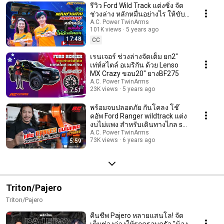
รีวิว Ford Wild Track แต่งซิ่ง จัด
ช่วงล่าง หลักหมื่นอย่างไร ให้ขับดี
สุดๆ @ACPowerTwinArms
A.C. Power TwinArms
101K views
5 years ago
17:48
CC
เรนเจอร์ ช่วงล่างจัดเต็ม ยก2"
เท่ห์สไตล์ อเมริกัน ด้วย Lenso
MX Crazy ขอบ20" ยางBF275
A.C. Power TwinArms
23K views
5 years ago
7:51
พร้อมจบปลอดภัย กันโคลง โช๊
คอัพ Ford Ranger wildtrack แต่ง
งบไม่แพง สำหรับเดินทางไกล set
by AC POWER
A.C. Power TwinArms
73K views
6 years ago
5:59
Triton/Pajero
Triton/Pajero
คืนชีพ Pajero หลายแสนโล! จัด
เต็มช่วงล่างให้รถครอบครัว "น้อง