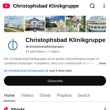
Christophsbad Klinikgruppe
Christophsbad Klinikgruppe
@christophsbadklinikgruppe
43 subscribers
•
7 videos
Die Christophsbad Klinikgruppe ist ein großer Gesundheitsversorger im 
Landkreis Göppingen. Kompetenz, Herz und Leidenschaft zeichnen unsere 
...more
1.700 Mitarbeitenden aus. Sie kümmern sie sich täglich um den 
christophsbad-klinikgruppe.de
and 3 more links
reibungslosen Klinikbetrieb und versorgen und begleiten Menschen von der 
Prävention über die Akutbehandlung bis hin zur Nachsorge und Betreuung. 
Subscribe
Das hat Tradition, denn das privat geführte Familienunternehmen blickt auf 
170 Jahre Erfahrung zurück. Über alle Einrichtungen hinweg verstehen wir 
uns als Gemeinschaft, die sich gegenseitig unterstützt und Wissen 
austauscht. 
Home
Videos
Shorts
Playlists
Search
Shorts