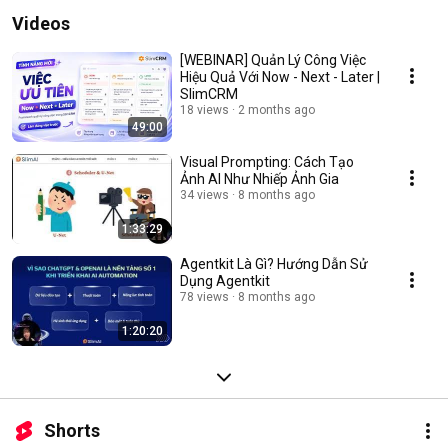
Videos
[WEBINAR] Quản Lý Công Việc
Hiệu Quả Với Now - Next - Later |
SlimCRM
18 views
2 months ago
49:00
Visual Prompting: Cách Tạo
Ảnh AI Như Nhiếp Ảnh Gia
34 views
8 months ago
1:33:29
Agentkit Là Gì? Hướng Dẫn Sử
Dụng Agentkit
78 views
8 months ago
1:20:20
Shorts