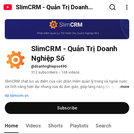
SlimCRM - Quản Trị Doanh
Nghiệp Số
SlimCRM - Quản Trị Doanh 
Nghiệp Số
@doanhnghiepso490
312 subscribers
•
168 videos
SlimCRM chắt lọc ưu điểm của các phần mềm quản lý trong và ngoài nước 
với tính năng hiện đại nhưng vừa đủ đơn giản, giúp tăng năng lực quản trị và 
...more
bán hàng mà không tốn nhiều chi phí hay thời gian triển khai 
slimcrm.vn
Subscribe
Home
Videos
Shorts
Playlists
Search