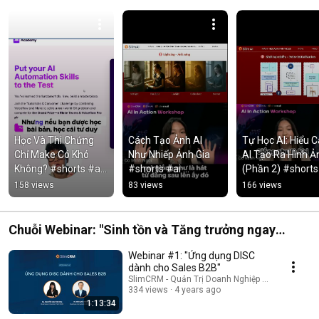
Học Và Thi Chứng 
Cách Tạo Ảnh AI 
Tự Học AI: Hiểu C
Chỉ Make Có Khó 
Như Nhiếp Ảnh Gia 
AI Tạo Ra Hình Ản
Không? #shorts #ai 
#shorts #ai 
(Phần 2) #shorts 
#aiautomation 
#trítuệnhântạo 
#slimai #ai 
158 views
83 views
166 views
#aiautomationagen
#aitaoanh #slimai
#trítuệnhântạo 
cy #slimai
#aitaoanh
Chuỗi Webinar: "Sinh tồn và Tăng trưởng ngay
trong đại dịch"
Webinar #1: "Ứng dụng DISC
dành cho Sales B2B"
SlimCRM - Quản Trị Doanh Nghiệp Số
334 views
4 years ago
1:13:34