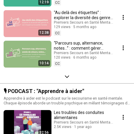
soutiennent au quotidien. Le podcast "Le lien" a été réalisé en partenariat
12:19
CC
avec "Parentalité et Adolescence" et rendu possible grâce au Self-Esteem
Club d’Erborian, partenaire de PSSM France.
"Au delà des étiquettes” :
explorer la diversité des genres
et son impact sur la santé
Premiers Secours en Santé Mentale - France
129 views
5 months ago
mentale
12:38
CC
“Parcours sup, alternance,
notes…” : comment gérer
l’anxiété de l’orientation,
Premiers Secours en Santé Mentale - France
120 views
6 months ago
pression de la réussi
10:14
CC
🎙️ PODCAST : "Apprendre à aider"
Apprendre à aider est le podcast sur le secourisme en santé mentale.
Chaque épisode aborde un trouble psychique en mêlant témoignages de
secouristes, histoires de vie et conseils de professionnels de santé.Chez
Les troubles des conduites
PSSM France, nous sommes convaincus qu'une discussion peut tout
changer, alors plongez avec nous dans ces dialogues ouverts et
alimentaires
éclairants pour pouvoir aider à votre tour. Bonne écoute ! Ce podcast a
Premiers Secours en Santé Mentale - France
été rendu possible grâce au Self-Esteem Club d'Erborian, partenaire de
2.5K views
1 year ago
PSSM France.Production : plus2sensGénérique : ATS StudiosDirection
32:56