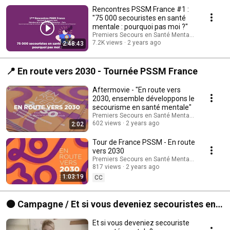
Grosset du média Musae. 00:03:42 : Introduction par Christine Jacob-
Rencontres PSSM France #1 :
Schumacher (sous-directrice de la santé des populations et de la
"75 000 secouristes en santé
prévention des maladies chroniques à la Direction générale de la santé)
mentale : pourquoi pas moi ?"
00:05:25 Origine du secourisme en santé mentale et ambitions par
Premiers Secours en Santé Mentale - France
Jacques Marescaux (formateur et président honoraire de PSSM France)
7.2K views
2 years ago
2:48:43
et Muriel Vidalenc (présidente de PSSM France) Témoignages de
secouristes et de formateurs accrédités PSSM France avec Maxime
Lacoche (formateur accrédité), Carla Chabanol (secouriste), Philippe
📍 En route vers 2030 - Tournée PSSM France
Poggi (formateur accrédité), Delphine Galliot (secouriste) et Joséphine
Arrighi de Casanova (secouriste) Place de la santé mentale en France, les
déterminants primaires de santé mentale et l’accès aux soins par le
Aftermovie - "En route vers
Professeur Nicolas Franck (psychiatre et président du conseil scientifique
2030, ensemble développons le
et pédagogique de PSSM France) Conclusion par Aurélien Rousseau
secourisme en santé mentale"
(ministre de la Santé et de la Prévention)
Premiers Secours en Santé Mentale - France
602 views
2 years ago
2:02
Tour de France PSSM - En route
vers 2030
Premiers Secours en Santé Mentale - France
817 views
2 years ago
1:03:19
CC
🟠 Campagne / Et si vous deveniez secouristes en
santé mentale ?
Et si vous deveniez secouriste