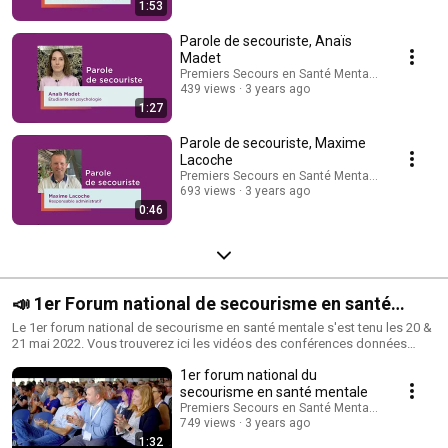
1:53
Parole de secouriste, Anaïs
Madet
Premiers Secours en Santé Mentale - France
439 views
3 years ago
1:27
Parole de secouriste, Maxime
Lacoche
Premiers Secours en Santé Mentale - France
693 views
3 years ago
0:46
📣 1er Forum national de secourisme en santé
mentale
Le 1er forum national de secourisme en santé mentale s'est tenu les 20 &
21 mai 2022. Vous trouverez ici les vidéos des conférences données
durant cet évènement, et celles de nos partenaires étrangers.
1er forum national du
secourisme en santé mentale
Premiers Secours en Santé Mentale - France
749 views
3 years ago
1:32