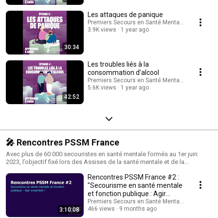
éditoriale : Stéphanie Rochedix
Les attaques de panique
Premiers Secours en Santé Mentale - France
3.9K views
1 year ago
30:34
Les troubles liés à la
consommation d'alcool
Premiers Secours en Santé Mentale - France
5.6K views
1 year ago
42:52
🎤 Rencontres PSSM France
Avec plus de 60 000 secouristes en santé mentale formés au 1er juin
2023, l’objectif fixé lors des Assises de la santé mentale et de la
psychiatrie a été atteint avec 7 mois d’avance. Pour célébrer les 75 000
Rencontres PSSM France #2 :
secouristes déjà formés en octobre 2023, PSSM France a organisé ses
1ères Rencontres au Ministère de la Santé et de la Prévention. Au cours
"Secourisme en santé mentale
de cette rencontre, les porteurs de projets lauréats des appels à projets
et fonction publique : Agir
de l’année 2022 ont partagé leurs expériences et solutions en faveur du
ensemble !"
Premiers Secours en Santé Mentale - France
bien-être mental. #santémentale ➕ Pour en savoir plus :
466 views
9 months ago
3:10:08
www.pssmfrance.fr PROGRAMME : Matinée animée par Christelle Tissot-