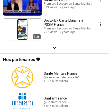
Premiers Secours en Santé Mentale - France
383 views
2 years ago
12:19
Doctolib / Carte blanche à
PSSM France
Premiers Secours en Santé Mentale - France
297 views
2 years ago
1:26
Nos partenaires 🧡
Santé Mentale France
@santementalefrance866
1.13K subscribers
UnafamFrance
@UnafamFrance
5.61K subscribers