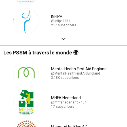
INFIPP
@infipp9381
217 subscribers
Les PSSM à travers le monde 🌍
Mental Health First Aid England
@MentalHealthFirstAidEngland
3.18K subscribers
MHFA Nederland
@mhfanederland7454
17 subscribers
Mahmud bd Blog 47