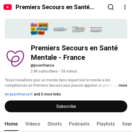
Premiers Secours en Santé
Mentale - France
Premiers Secours en Santé 
Mentale - France
@pssmfrance
2.8K subscribers
•
58 videos
"Nous travaillons pour un monde dans lequel tout le monde a les 
compétences en Premiers Secours pour pouvoir apporter un premier 
...more
soutien aux personnes ayant des troubles psychiques" 
pssmfrance.fr
and 5 more links
Subscribe
Home
Videos
Shorts
Podcasts
Playlists
Sea