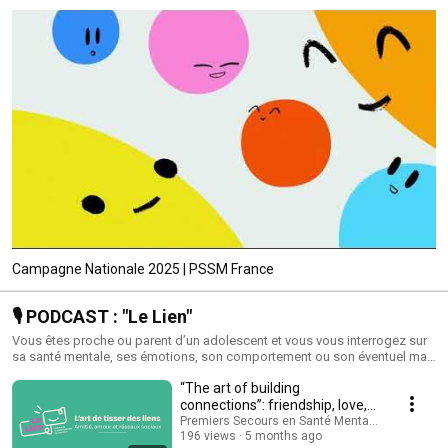
Campagne Nationale 2025 | PSSM France
🎙️ PODCAST : "Le Lien"
Vous êtes proche ou parent d’un adolescent et vous vous interrogez sur
sa santé mentale, ses émotions, son comportement ou son éventuel mal-
être ? Vous cherchez des conseils pour mieux l’accompagner au
“The art of building
quotidien dans cette période de profonds bouleversements ? Le
podcast "Le lien" apporte des réponses aux questions que se posent les
connections”: friendship, love,
adultes sur la santé mentale des adolescents, pour donner des clés de
and social networks
Premiers Secours en Santé Mentale - France
compréhension aux parents, aux proches et aux professionnels qui les
196 views
5 months ago