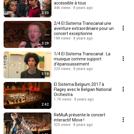
accessible à tous
446 views
8 years ago
3:33
2/4 El Sistema Transcanal une
aventure extraordinaire pour un
concert exceptionne
188 views
8 years ago
3:29
1/4 El Sistema Transcanal : La
musique comme support
d’épanouissement
220 views
8 years ago
5:19
El Sistema Belgium 2017 à
Flagey avec le Belgian National
Orchestra
1.7K views
8 years ago
2:42
ReMuA présente le concert
interactif Move !
325 views
8 years ago