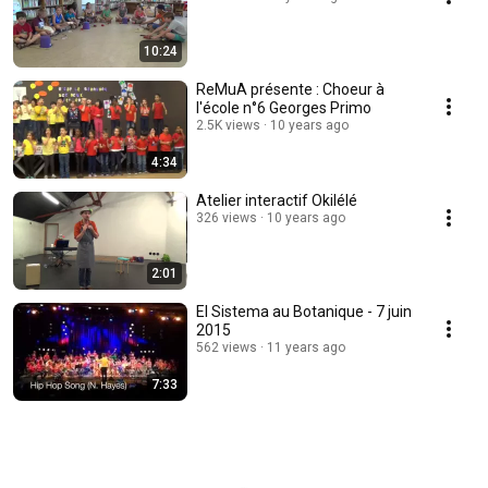
10:24
ReMuA présente : Choeur à
l'école n°6 Georges Primo
2.5K views
10 years ago
4:34
Atelier interactif Okilélé
326 views
10 years ago
2:01
El Sistema au Botanique - 7 juin
2015
562 views
11 years ago
7:33