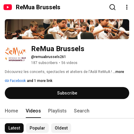
ReMua Brussels
ReMua Brussels
@remuabrussels261
187 subscribers
•
56 videos
Découvrez les concerts, spectacles et ateliers de l'Asbl ReMuA ! 
...more
Facebook
and 1 more link
Subscribe
Home
Videos
Playlists
Search
Latest
Popular
Oldest