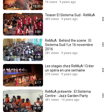
1K views
9 years ago
10:32
Teaser El Sistema Sud - ReMuA
489 views
9 years ago
3:50
ReMuA : Behind the scene : El
Sistema Sud ! Le 16 novembre
2016
281 views
9 years ago
3:30
Les stages chez ReMuA ! Créer
un opéra en une semaine
270 views
9 years ago
4:17
ReMuA présente : El Sistema
Centre - Jazz Garden Party
481 views
10 years ago
29:22