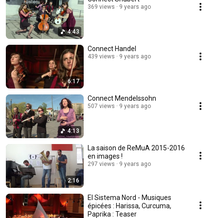
369 views
9 years ago
4:43
Connect Handel
439 views
9 years ago
6:17
Connect Mendelssohn
507 views
9 years ago
4:13
La saison de ReMuA 2015-2016
en images !
297 views
9 years ago
2:16
El Sistema Nord - Musiques
épicées : Harissa, Curcuma,
Paprika : Teaser