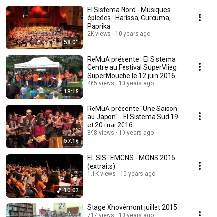
El Sistema Nord - Musiques
épicées : Harissa, Curcuma,
Paprika
2K views
10 years ago
58:01
ReMuA présente : El Sistema
Centre au Festival SuperVlieg
SuperMouche le 12 juin 2016
465 views
10 years ago
18:15
ReMuA présente "Une Saison
au Japon" - El Sistema Sud 19
et 20 mai 2016
898 views
10 years ago
57:16
EL SISTEMONS - MONS 2015
(extraits)
1.1K views
10 years ago
10:02
Stage Xhovémont juillet 2015
717 views
10 years ago