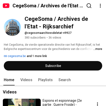
CegeSoma / Archives de l'Etat -
Rijksarchief
CegeSoma / Archives de 
l'Etat - Rijksarchief
@cegesomaarchivesdeletat-ri9927
380 subscribers
•
36 videos
Het CegeSoma, de vierde operationele directie van het Rijksarchief, is het 
Belgische expertisecentrum voor de geschiedenis van de conflicten van 
...more
de twintigste eeuw. Wij doen fundamenteel historisch onderzoek, 
cegesoma.be
and 1 more link
ontwikkelen projecten publieksgeschiedenis, bewaren documentatie en 
zijn betrokken bij het maatschappelijk debat. 
Subscribe
Home
Videos
Playlists
Search
Videos
Espions et espionnage (2e
partie : Guerre Froide) -