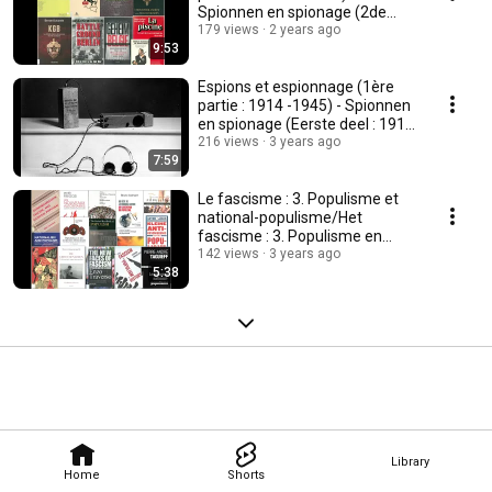
Spionnen en spionage (2de
deel : Koude Oorlog)
179 views
2 years ago
9:53
Espions et espionnage (1ère
partie : 1914 -1945) - Spionnen
en spionage (Eerste deel : 1914
-1945)
216 views
3 years ago
7:59
Le fascisme : 3. Populisme et
national-populisme/Het
fascisme : 3. Populisme en
nationaal-populisme
142 views
3 years ago
5:38
Library
Home
Shorts