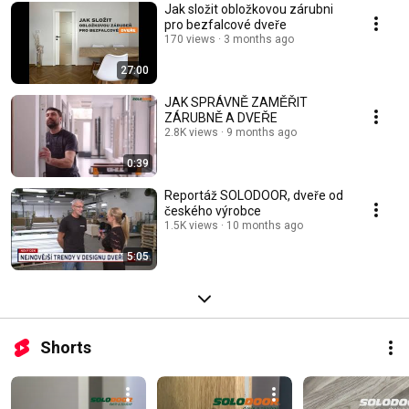
Jak složit obložkovou zárubni
pro bezfalcové dveře
170 views
3 months ago
27:00
JAK SPRÁVNĚ ZAMĚŘIT
ZÁRUBNĚ A DVEŘE
2.8K views
9 months ago
0:39
Reportáž SOLODOOR, dveře od
českého výrobce
1.5K views
10 months ago
5:05
Shorts