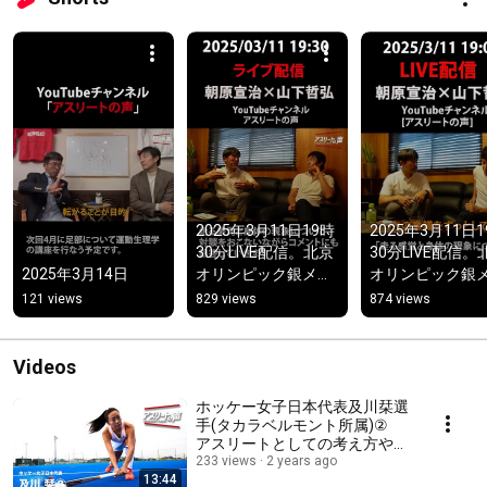
2025年3月11日19時
2025年3月11日
30分LIVE配信。北京
30分LIVE配信。
2025年3月14日
オリンピック銀メダ
オリンピック銀
リスト朝原宣治氏と
リスト朝原宣治
121 views
829 views
874 views
柔道整復師山下哲弘
柔道整復師山下
先生による対談で
先生による対談
す。＃陸上 #スポー
す。＃陸上 #ス
Videos
ツ #アスリート
ツ #アスリート
ホッケー女子日本代表及川栞選
手(タカラベルモント所属)②
アスリートとしての考え方や目
標についてインタビューをさせ
233 views
2 years ago
13:44
ていただきました。