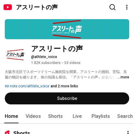
アスリートの声
アスリートの声
@athlete_voice
1.82K subscribers
•
53 videos
大阪市北区でスポーツドリーム施術院を開業。アスリートの挑戦、苦悩、克
服の物語を綴ります。体の知識も発信。「アスリートの声」があなたの力
...more
に。スポーツに関わる全ての方へ。 
note.com/athlete_voice
and 2 more links
Subscribe
Home
Videos
Shorts
Live
Playlists
Search
Shorts