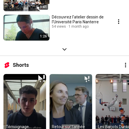
1:41
Découvrez l'atelier dessin de
l'Université Paris Nanterre
54 views
1 month ago
1:26
Shorts
Témoignage 
Retour sur l'année 
Les Barjots Dunke