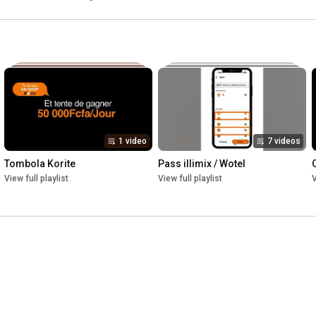
1 video
7 videos
Tombola Korite
Pass illimix / Wotel
View full playlist
View full playlist
V