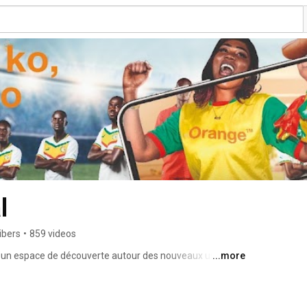
Orange Sénégal 
ibers
•
859 videos
t un espace de découverte autour des nouveaux usages 
...more
ien. Retrouvez les actualités innovantes de la marque et 