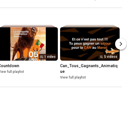
1 video
5 videos
Countdown
Can_Tous_Gagnants_Animatiq
ue
iew full playlist
View full playlist