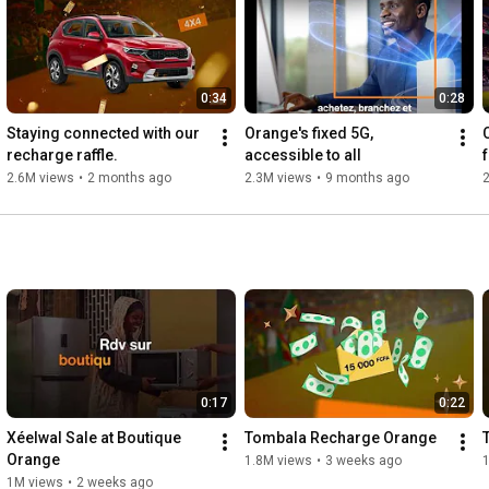
0:34
0:28
Staying connected with our 
Orange's fixed 5G, 
recharge raffle.
accessible to all
2.6M views
•
2 months ago
2.3M views
•
9 months ago
0:17
0:22
Xéelwal Sale at Boutique 
Tombala Recharge Orange
Orange
1.8M views
•
3 weeks ago
1M views
•
2 weeks ago