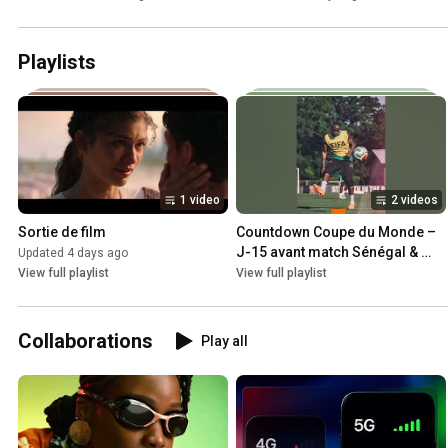
Playlists
1 video
2 videos
Sortie de film
Countdown Coupe du Monde – 
J-15 avant match Sénégal & 
Updated 4 days ago
France
View full playlist
View full playlist
Collaborations
Play all