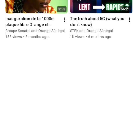
3:13
56:21
Inauguration de la 1000e 
The truth about 5G (what you 
plaque fibre Orange et 
don't know)
présentation de notre 
Groupe Sonatel and Orange Sénégal
STEK and Orange Sénégal
Rapport RSE 2025
153 views
•
3 months ago
1K views
•
6 months ago