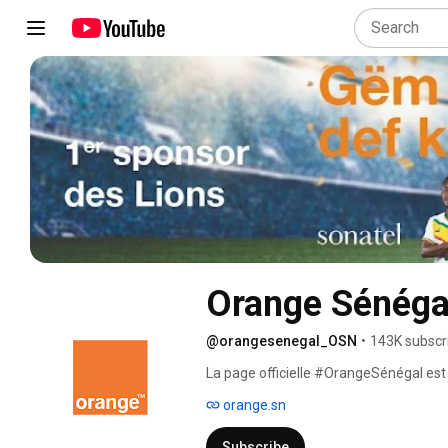
@orangesenegal_OSN
•
143K subscr
La page officielle #OrangeSénégal es
numériques qui façonnent notre quotid
orange.sn
des contenus exclusifs. 
Subscribe