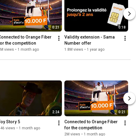
0:21
0:18
Connected to Orange Fiber 
Validity extension - Sama 
for the competition
Number offer
2M views
•
1 month ago
1.8M views
•
1 year ago
2:24
0:21
Toy Story 5
Connected to Orange Fiber 
for the competition
146 views
•
1 month ago
2M views
•
1 month ago