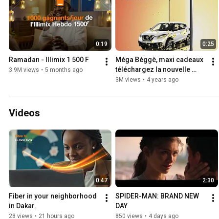
0:19
0:25
Ramadan - Illimix 1 500 F
Méga Béggè, maxi cadeaux 
téléchargez la nouvelle 
3.9M views
•
5 months ago
appli Mega Win et jouez 
3M views
•
4 years ago
pour gagner
Videos
0:47
2:30
Fiber in your neighborhood 
SPIDER-MAN: BRAND NEW 
in Dakar.
DAY
28 views
•
21 hours ago
850 views
•
4 days ago