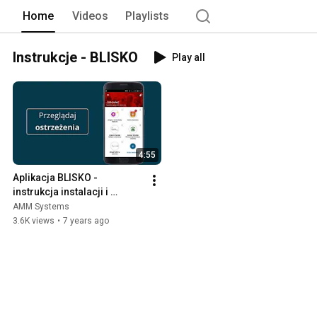
Home
Videos
Playlists
Instrukcje - BLISKO
Play all
4:55
Aplikacja BLISKO - 
instrukcja instalacji i 
aktywacji
AMM Systems
3.6K views
•
7 years ago