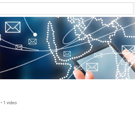
•
1 video