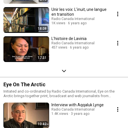
Unir les voix: L'inuit, une langue
en transition
Radio Canada International
1K views
6 years ago
18:08
L'histoire de Lavinia
Radio Canada International
457 views
6 years ago
17:51
Eye On The Arctic
Initiated and co-ordinated by Radio Canada International, Eye on the
Arctic brings together print, broadcast and web journalists from
circumpolar countries to better tell the stories of communities and
Interview with Aqqaluk Lynge
people directly affected by climate change. For more Eye On The Arctic
videos visit http://www.rcinet.ca/eyeonthearctic
Radio Canada International
1.4K views
3 years ago
10:42