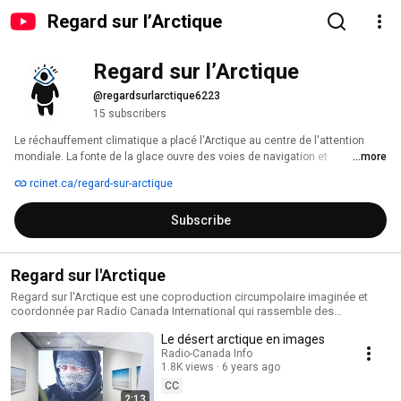
Regard sur l’Arctique
Regard sur l’Arctique
@regardsurlarctique6223
15 subscribers
Le réchauffement climatique a placé l'Arctique au centre de l'attention 
mondiale. La fonte de la glace ouvre des voies de navigation et 
...more
d’exploitation dans les eaux de l’Arctique et elle crée des opportunités 
rcinet.ca/regard-sur-arctique
commerciales dans les domaines miniers, pétroliers et gazière, de la 
pêche et du tourisme. 
Subscribe
Regard sur l'Arctique
Regard sur l'Arctique est une coproduction circumpolaire imaginée et
coordonnée par Radio Canada International qui rassemble des
journalistes de la presse écrite, de la radio et de la télévision ainsi que
Le désert arctique en images
des journalistes du web venant de pays circumpolaires afin de mieux
décrire la réalité des communautés et des peuples directement touchés
Radio-Canada Info
1.8K views
6 years ago
par le réchauffement climatique dans l'Arctique.
CC
2:13