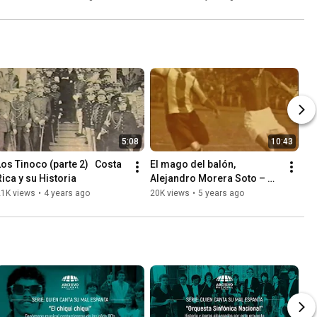
5:08
10:43
Los Tinoco (parte 2)   Costa 
El mago del balón, 
Rica y su Historia
Alejandro Morera Soto – 
Costa Rica y su Historia
21K views
•
4 years ago
20K views
•
5 years ago