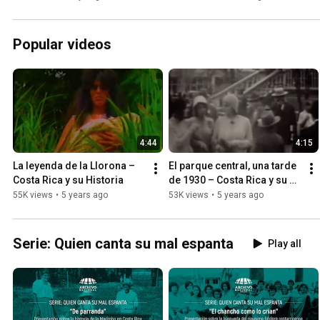
National Archives
Metrópoli
Popular videos
4:44
4:15
La leyenda de la Llorona – 
El parque central, una tarde 
Costa Rica y su Historia
de 1930 – Costa Rica y su 
Historia
55K views
•
5 years ago
53K views
•
5 years ago
Serie: Quien canta su mal espanta
Play all