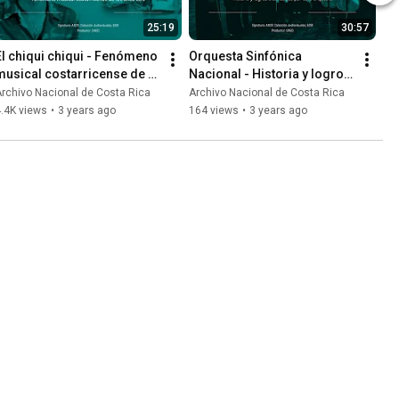
25:19
30:57
El chiqui chiqui - Fenómeno 
Orquesta Sinfónica 
musical costarricense de 
Nacional - Historia y logros 
los años 80's
alcanzados por esta 
rchivo Nacional de Costa Rica
Archivo Nacional de Costa Rica
orquesta
.4K views
•
3 years ago
164 views
•
3 years ago