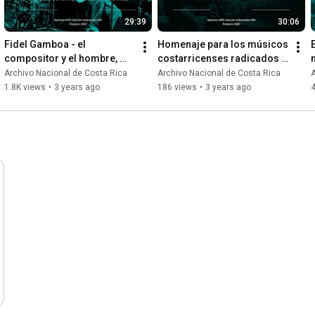
29:39
30:06
Fidel Gamboa - el 
Homenaje para los músicos 
compositor y el hombre, 
costarricenses radicados 
biografía y obra de este 
en el exterior
Archivo Nacional de Costa Rica
Archivo Nacional de Costa Rica
A
artista
1.8K views
•
3 years ago
186 views
•
3 years ago
4