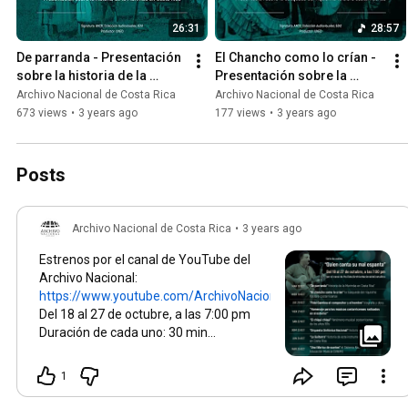
26:31
28:57
De parranda - Presentación 
El Chancho como lo crían - 
sobre la historia de la 
Presentación sobre la 
Marimba en Costa Rica
búsqueda del riquísimo 
Archivo Nacional de Costa Rica
Archivo Nacional de Costa Rica
folclore costarricense
673 views
•
3 years ago
177 views
•
3 years ago
Posts
Archivo Nacional de Costa Rica
•
3 years ago
Estrenos por el canal de YouTube del
Archivo Nacional:
https://www.youtube.com/ArchivoNacion...
Del 18 al 27 de octubre, a las 7:00 pm
Duración de cada uno: 30 min
aproximadamente La serie audiovisual
“Quien canta su mal espanta” fue
1
creada por la Carrera de Música de la
Universidad Estatal a Distancia, con el