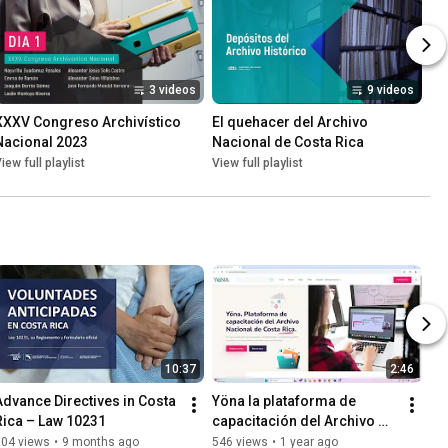
3 videos
9 videos
XXXV Congreso Archivístico 
El quehacer del Archivo 
Nacional 2023
Nacional de Costa Rica
iew full playlist
View full playlist
10:37
2:46
Advance Directives in Costa 
Yöna la plataforma de 
Rica – Law 10231
capacitación del Archivo 
Nacional de Costa Rica
604 views
•
9 months ago
546 views
•
1 year ago