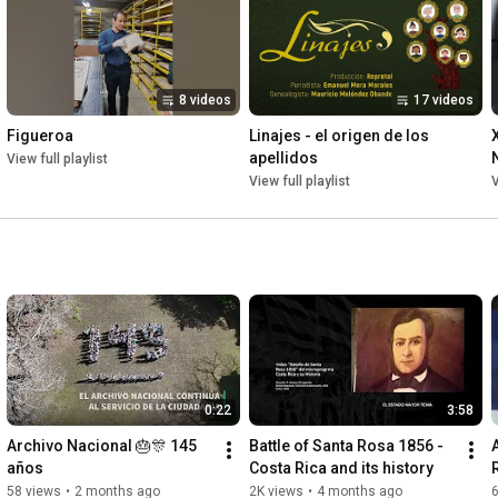
8 videos
17 videos
Figueroa
Linajes - el origen de los 
apellidos
View full playlist
View full playlist
V
0:22
3:58
Archivo Nacional 🎂🎊 145 
Battle of Santa Rosa 1856 - 
años
Costa Rica and its history
58 views
•
2 months ago
2K views
•
4 months ago