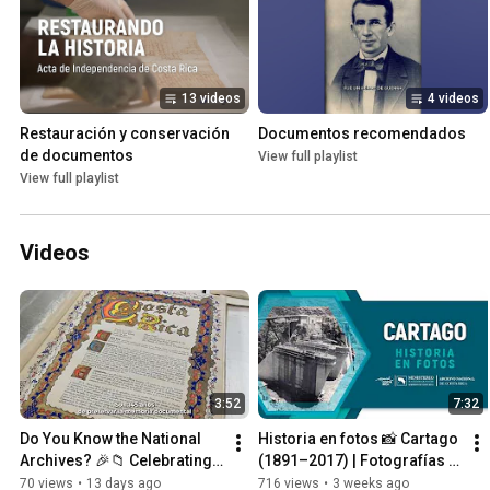
13 videos
4 videos
Restauración y conservación 
Documentos recomendados
de documentos
View full playlist
View full playlist
Videos
3:52
7:32
Do You Know the National 
Historia en fotos 📸 Cartago 
Archives? 🎉📁 Celebrating 
(1891–2017) | Fotografías 
the 145th Anniversary of the 
Históricas de la Vieja 
70 views
•
13 days ago
716 views
•
3 weeks ago