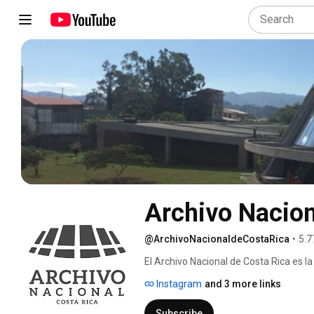
Archivo Nacion
@ArchivoNacionaldeCostaRica
•
5.7
El Archivo Nacional de Costa Rica es la
como administra el patrimonio documenta
Instagram
and 3 more links
notarial en el país. Sus fines son prese
garantizar el acceso de las personas a 
Subscribe