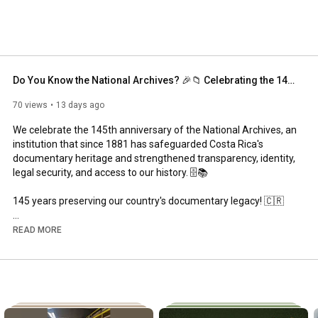
decisiones. 
Do You Know the National Archives? 🎉📁 Celebrating the 145th Anniversary of the National Archives
70 views
13 days ago
We celebrate the 145th anniversary of the National Archives, an 
institution that since 1881 has safeguarded Costa Rica's 
documentary heritage and strengthened transparency, identity, 
legal security, and access to our history. 🗄️📚

145 years preserving our country's documentary legacy! 🇨🇷

--

READ MORE
www.archivonacional.go.cr