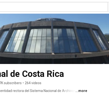
al de Costa Rica
7K subscribers
•
264 videos
 entidad rectora del Sistema Nacional de Archivos, así 
...more
l de la Nación y colabora con el control del ejercicio 
rvar y difundir el acervo documental de la Nación, 
la información, favorecer la transparencia en la gestión 