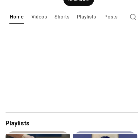
administrativa y sustentar la toma de 
Home
Videos
Shorts
Playlists
Posts
Playlists