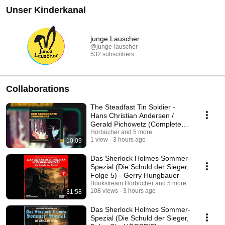
Unser Kinderkanal
junge Lauscher
@junge-lauscher
532 subscribers
Collaborations
The Steadfast Tin Soldier -
Hans Christian Andersen /
Gerald Pichowetz (Complete
Audiobook)
Hörbücher and 5 more
1 view
3 hours ago
10:09
Das Sherlock Holmes Sommer-
Spezial (Die Schuld der Sieger,
Folge 5) - Gerry Hungbauer
Bookstream Hörbücher and 5 more
108 views
3 hours ago
31:58
Das Sherlock Holmes Sommer-
Spezial (Die Schuld der Sieger,