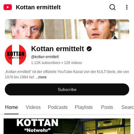
Kottan ermittelt
Kottan ermittelt
@kottan-ermittelt
1.12K subscribers
•
126 videos
„Kottan ermittelt“ ist der offizielle YouTube-Kanal von der KULT-Serie, die von 
1976 bis 1984 lief. 
...more
Subscribe
Home
Videos
Podcasts
Playlists
Posts
Sear