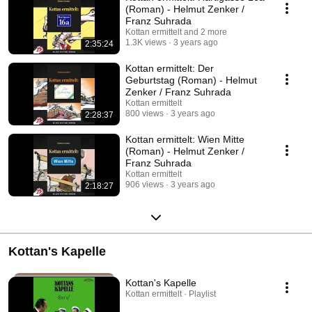
(Roman) - Helmut Zenker /
Franz Suhrada
Kottan ermittelt and 2 more
1.3K views
3 years ago
2:35:24
Kottan ermittelt: Der
Geburtstag (Roman) - Helmut
Zenker / Franz Suhrada
Kottan ermittelt
800 views
3 years ago
2:28:37
Kottan ermittelt: Wien Mitte
(Roman) - Helmut Zenker /
Franz Suhrada
Kottan ermittelt
906 views
3 years ago
2:18:27
Kottan's Kapelle
Kottan's Kapelle
Kottan ermittelt · Playlist