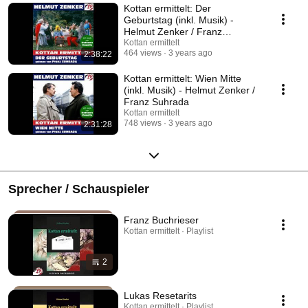
Kottan ermittelt: Der
Geburtstag (inkl. Musik) -
Helmut Zenker / Franz
Suhrada
Kottan ermittelt
464 views
3 years ago
2:38:22
Kottan ermittelt: Wien Mitte
(inkl. Musik) - Helmut Zenker /
Franz Suhrada
Kottan ermittelt
748 views
3 years ago
2:31:28
Sprecher / Schauspieler
Franz Buchrieser
Kottan ermittelt · Playlist
2
Lukas Resetarits
Kottan ermittelt · Playlist