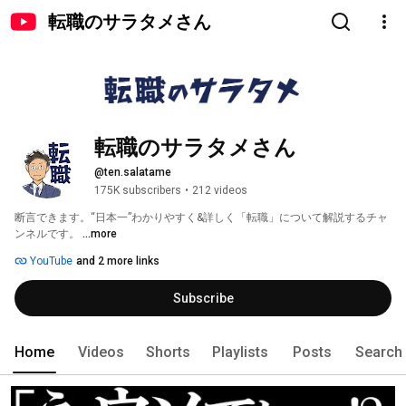
転職のサラタメさん
転職のサラタメさん
@ten.salatame
175K subscribers
•
212 videos
断言できます。“日本一”わかりやすく&詳しく「転職」について解説するチャ
ンネルです。 
...more
YouTube
and 2 more links
Subscribe
Home
Videos
Shorts
Playlists
Posts
Search