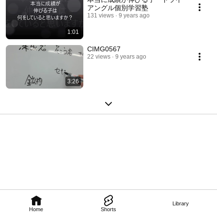
アングル個別学習塾
131 views
9 years ago
1:01
CIMG0567
22 views
9 years ago
3:26
Library
Home
Shorts