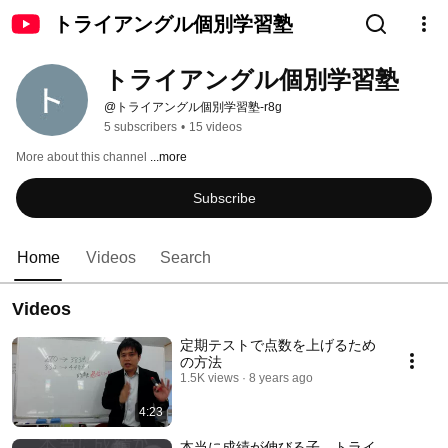
トライアングル個別学習塾
トライアングル個別学習塾
@トライアングル個別学習塾-r8g
5 subscribers
•
15 videos
More about this channel
...more
Subscribe
Home
Videos
Search
Videos
定期テストで点数を上げるため
の方法
1.5K views
8 years ago
4:23
本当に成績が伸びる子 トライ