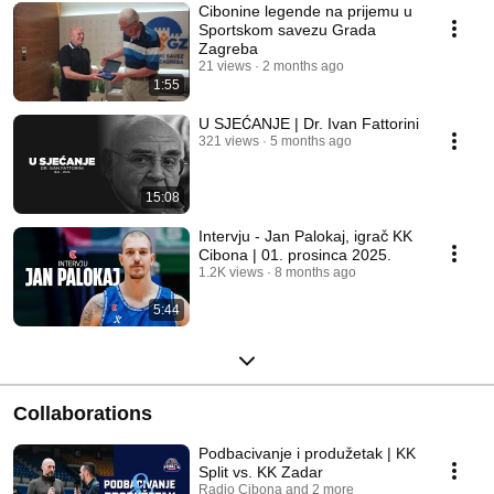
Cibonine legende na prijemu u
Sportskom savezu Grada
Zagreba
21 views
2 months ago
1:55
U SJEĆANJE | Dr. Ivan Fattorini
321 views
5 months ago
15:08
Intervju - Jan Palokaj, igrač KK
Cibona | 01. prosinca 2025.
1.2K views
8 months ago
5:44
Collaborations
Podbacivanje i produžetak | KK
Split vs. KK Zadar
Radio Cibona and 2 more