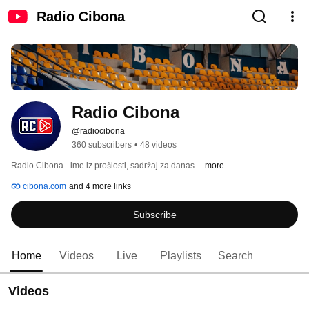
Radio Cibona
Radio Cibona
@radiocibona
360 subscribers
•
48 videos
Radio Cibona - ime iz prošlosti, sadržaj za danas. 
...more
cibona.com
and 4 more links
Subscribe
Home
Videos
Live
Playlists
Search
Videos