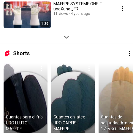
MAFEPE SYSTÈME ONE-T
unoXuno _FR
11 views
4 years ago
1:39
Shorts
Guantes para el frío 
Guantes en latex 
Guantes de 
URO LLUTO - 
URO GARFIS - 
seguridad Amanir
MAFEPE
MAFEPE
17FVBO - MAFE