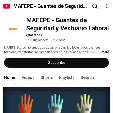
MAFEPE - Guantes de Seguridad
y Vestuario Laboral
MAFEPE - Guantes de 
Seguridad y Vestuario Laboral
@mafepesl
110 subscribers
•
92 videos
MAFEPE, S.L. como grupo que desarrolla y aplica los últimos avances 
técnicos, transforma las necesidades de los usuarios, facilitándoles 
...more
soluciones tan prácticas como eficaces en guantes de seguridad y 
vestuario laboral. 
Subscribe
Home
Videos
Shorts
Playlists
Search