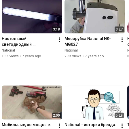
3:18
3:27
Настольный 
Мясорубка National NK-
светодиодный 
MG027
светильник National NL-
National
National
N
61LED
1.8K views
•
7 years ago
2.6K views
•
7 years ago
2:00
5:29
Мобильные, но мощные: 
National - история бренда.