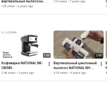
вертикальные пылесосы 
11K views
•
7 years ago
National быстро убирают 
12K views
•
6 years ago
практически любые 
загрязнения
1:00
2:00
Кофеварка NATIONAL NK-
Вертикальный циклонный 
CM585
пылесос NATIONAL NH-
VS1516 с моторизованной 
2.4K views
•
5 years ago
4.1K views
•
6 years ago
4
щеткой и гибридной 
насадкой