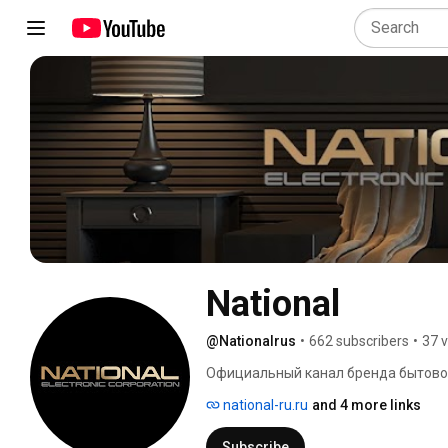
National
@Nationalrus
•
662 subscribers
•
37 
Официальный канал бренда бытовой 
national-ru.ru
and 4 more links
Subscribe