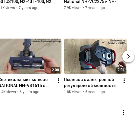
50TUS100, NX-40TF100, NX-
National NH-VC2275 и NH-
24THS100. Обзор, 
VC1852. Обзор, сравнение, 
11K views
•
7 years ago
7.9K views
•
7 years ago
сравнение.
тестирование работы.
2:00
2:01
Вертикальный пылесос 
Пылесос с электронной 
NATIONAL NH-VS1515 с 
регулировкой мощности 
моторизованной щеткой и 
NATIONAL NH-VB2411
.4K views
•
6 years ago
1.8K views
•
6 years ago
гибридной насадкой