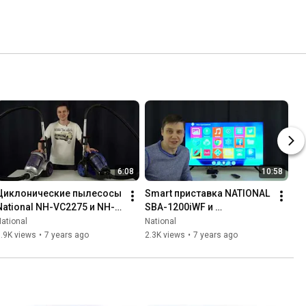
6:08
10:58
Циклонические пылесосы 
Smart приставка NATIONAL 
National NH-VC2275 и NH-
SBA-1200iWF и 
VC1852. Обзор, сравнение, 
беспроводная клавиатура 
ational
National
тестирование работы.
NATIONAL BTK-150
.9K views
•
7 years ago
2.3K views
•
7 years ago