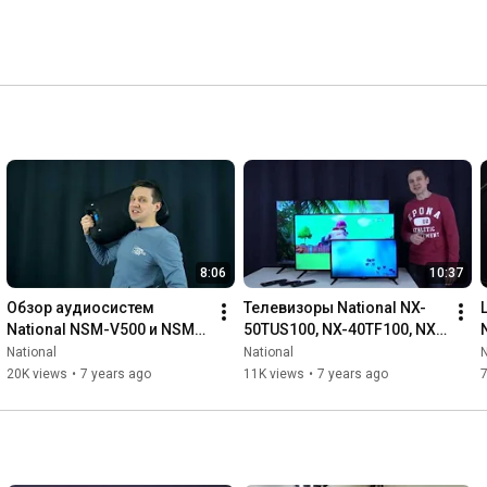
8:06
10:37
Обзор аудиосистем 
Телевизоры National NX-
National NSM-V500 и NSM-
50TUS100, NX-40TF100, NX-
H50
24THS100. Обзор, 
National
National
N
сравнение.
20K views
•
7 years ago
11K views
•
7 years ago
7