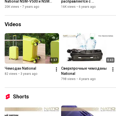
National NSM-V500 и NSM-
расправляется с 
H50
загрязнениями
20K views
•
7 years ago
16K views
•
6 years ago
Videos
1:37
0:43
Чемодан National
Сверхпрочные чемоданы 
National
82 views
•
3 years ago
798 views
•
4 years ago
Shorts