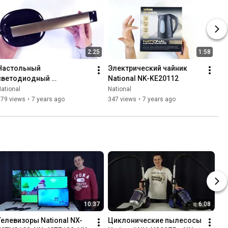
2:25
1:58
Настольный 
Электрический чайник 
светодиодный 
National NK-KE20112
светильник National NL-
ational
National
38LED
879 views
•
7 years ago
347 views
•
7 years ago
10:37
6:08
Телевизоры National NX-
Циклонические пылесосы 