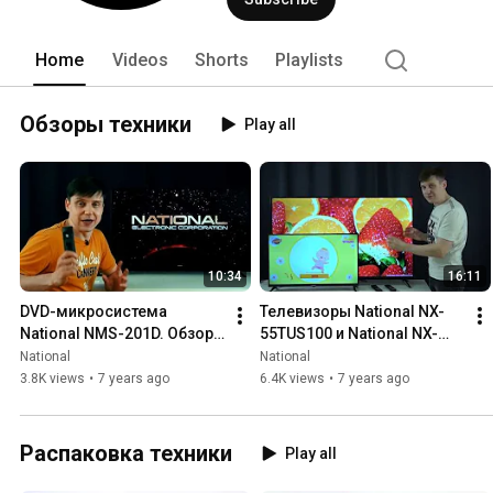
Home
Videos
Shorts
Playlists
Обзоры техники
Play all
10:34
16:11
DVD-микросистема 
Телевизоры National NX-
National NMS-201D. Обзор, 
55TUS100 и National NX-
тестирование работы.
32TH110. Обзор.
National
National
3.8K views
•
7 years ago
6.4K views
•
7 years ago
Распаковка техники
Play all