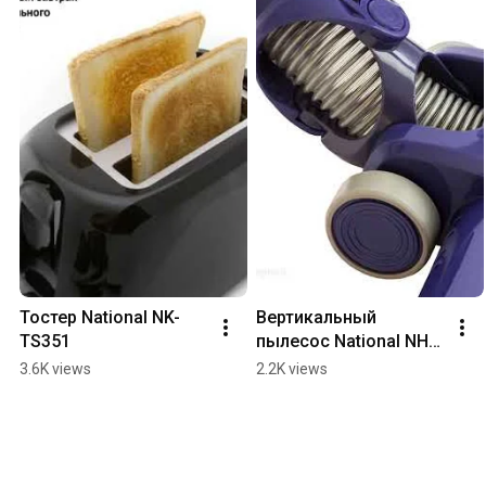
Тостер National NK-
Вертикальный 
TS351
пылесос National NH-
VS1515
3.6K views
2.2K views