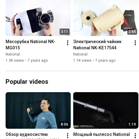
3:11
2:44
Мясорубка National NK-
Электрический чайник 
MG015
National NK-KE17544
National
National
1.3K views
•
7 years ago
1.1K views
•
7 years ago
Popular videos
8:06
1:19
Обзор аудиосистем 
Mощный пылесос National 