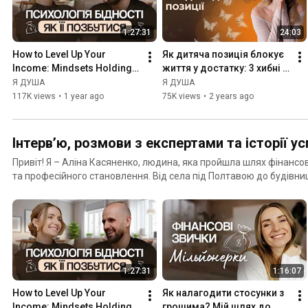
підіймаємо тему заробітку, що допомагає збільшити заробіток і т
1:27:31
24:03
How to Level Up Your 
Як дитяча позиція блокує 
Income: Mindsets Holding 
життя у достатку: 3 хибні 
You Back from Earning 
переконання, яких варто 
Я ДУША
Я ДУША
More
позбутись
117K views
•
1 year ago
75K views
•
2 years ago
Інтервʼю, розмови з експертами та історії ус
Привіт! Я – Аліна Касяненко, людина, яка пройшла шлях фінансов
та професійного становлення. Від села під Полтавою до будівниц
зайцем в трамваї – до мільйонів гривень доходу і благодійності 
трансформаційних програм "Стан процвітання", "Цілісність" та "Level up". Тут цікав
де ми підіймаємо важливі питання нашого життя: про заробіток, 
курси, мрії та реалізацію, про роботу, стосунки, волонтерство та 
1:27:31
1:16:07
How to Level Up Your 
Як налагодити стосунки з 
Income: Mindsets Holding 
грошима? Мій шлях до 