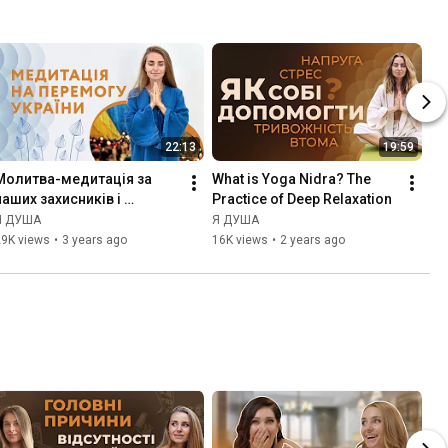
22:13
19:59
Молитва-медитація за 
What is Yoga Nidra? The 
наших захисників і 
Practice of Deep Relaxation
якнайшвидше настання 
Я ДУША
Я ДУША
ПЕРЕМОГИ
29K views
•
3 years ago
16K views
•
2 years ago