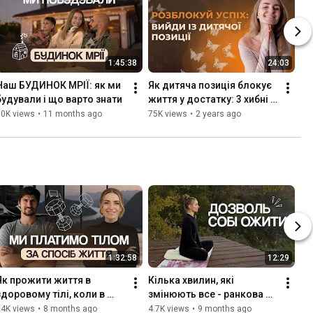
1:45:38
24:03
Наш БУДИНОК МРІЇ: як ми 
Як дитяча позиція блокує 
будували і що варто знати
життя у достатку: 3 хибні 
переконання, яких варто 
80K views
•
11 months ago
75K views
•
2 years ago
позбутись
1:32:58
12:29
Як прожити життя в 
Кілька хвилин, які 
здоровому тілі, коли в 
змінюють все - ранкова 
тебе сидяча робота? 
руханка вдома
24K views
•
8 months ago
4.7K views
•
9 months ago