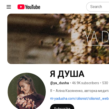
Я ДУША
@ya_dusha
•
46.9K subscribers
•
530 
Я – Аліна Касяненко, авторка медит
жінок, які знаходяться у пошуку себе
yadusha.com/cilisnist/cilisnist_web
Subscribe