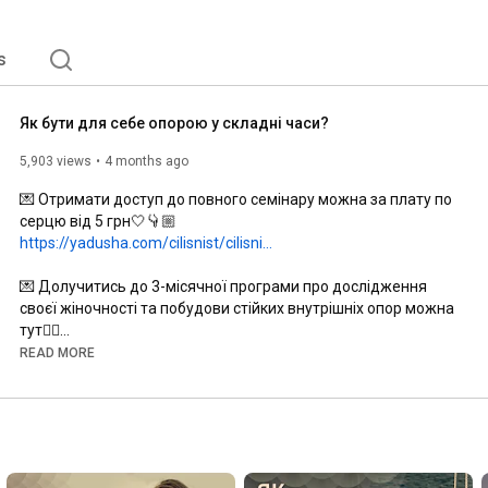
s
Як бути для себе опорою у складні часи?
5,903 views
4 months ago
💌 Отримати доступ до повного семінару можна за плату по 
https://yadusha.com/cilisnist/cilisni...
💌 Долучитись до 3-місячної програми про дослідження 
своєї жіночності та побудови стійких внутрішніх опор можна 
https://yadusha.com/cilisnist/cilisnist
READ MORE
Більше корисних відео на моєму каналі Я ДУША, 
приєднуйся: 
https://www.youtube.com/@ya_dusha?sub...
Нагадую, що кожен твій лайк і коментар допомагає 
монетизації каналу, а всі кошти з монетизації йдуть на 
донати❤️
