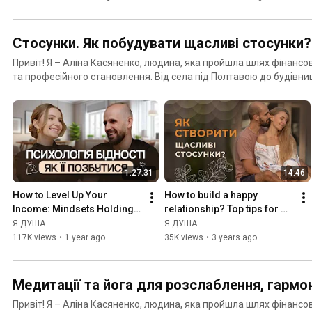
Стосунки. Як побудувати щасливі стосунки?
Привіт! Я – Аліна Касяненко, людина, яка пройшла шлях фінансов
та професійного становлення. Від села під Полтавою до будівниц
зайцем в трамваї – до мільйонів гривень доходу і благодійності 
трансформаційних програм "Стан процвітання", "Цілісність" та "Level up". Ці від
одна тема - стосунки. У соцмережах ми завжди бачимо картинку 
що приховує справжнє життя? Пропоную поговорити про деструк
та співзалежні стосунки. Як відрізнити їх від кармічних стосункі
виникають на нашому шляху та як вийти з них та побудувати здо
1:27:31
14:46
How to Level Up Your 
How to build a happy 
Income: Mindsets Holding 
relationship? Top tips for 
You Back from Earning 
creating a harmonious 
Я ДУША
Я ДУША
More
couple❤️
117K views
•
1 year ago
35K views
•
3 years ago
Медитації та йога для розслаблення, гармоні
Привіт! Я – Аліна Касяненко, людина, яка пройшла шлях фінансов