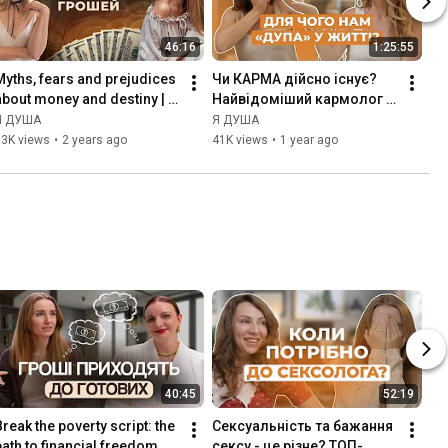
46:16
1:25:55
Myths, fears and prejudices 
Чи КАРМА дійсно існує? 
about money and destiny | 
Найвідоміший кармолог 
Alina Kasyanenko
країни Марина 
Я ДУША
Я ДУША
Хмєловська
53K views
•
2 years ago
41K views
•
1 year ago
40:45
52:19
Break the poverty script: the 
Сексуальність та бажання 
path to financial freedom
сексу - це різне? ТОП-