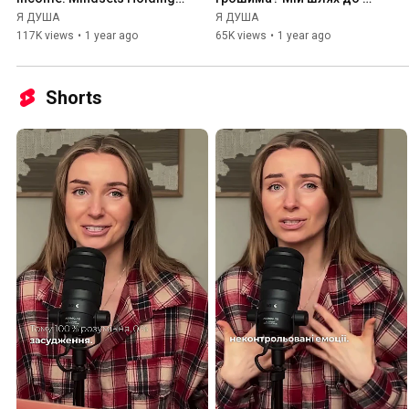
You Back from Earning 
фінансової свободи
Я ДУША
Я ДУША
More
117K views
•
1 year ago
65K views
•
1 year ago
Shorts