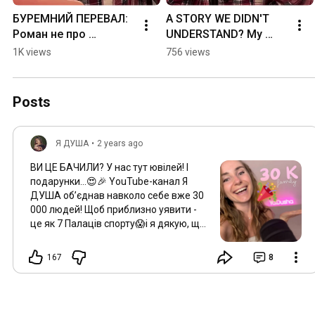
БУРЕМНИЙ ПЕРЕВАЛ: 
A STORY WE DIDN'T 
Роман не про 
UNDERSTAND? My 
кохання?
review of Wuthering 
1K views
756 views
Heights
Posts
Я ДУША
•
2 years ago
ВИ ЦЕ БАЧИЛИ? У нас тут ювілей! І
подарунки…😍🎉 YouTube-канал Я
ДУША обʼєднав навколо себе вже 30
000 людей! Щоб приблизно уявити -
це як 7 Палаців спорту😱і я дякую, що
ви зі мною🫶🏻 З цього приводу
підготувала для вас корисності-
167
8
приємності🎁 ЩО ДАРУЮ? актуалочку
для менталочки😄🤝🏼 – Подкаст на
тему: «Як зібрати себе до купи:
самодопомога» з додатковими