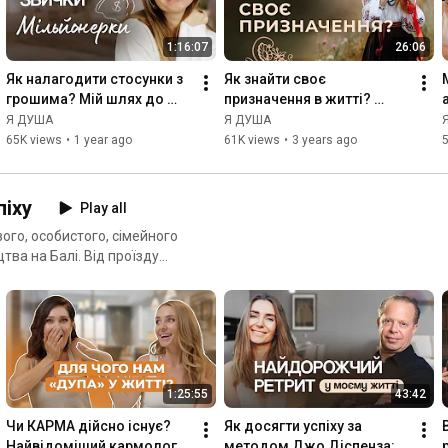
д.
1:16:07
26:06
Як налагодити стосунки з 
Як знайти своє 
грошима? Мій шлях до 
призначення в житті? 
фінансової свободи
Місія. Талант. Покликання
Я ДУША
Я ДУША
65K views
•
1 year ago
61K views
•
3 years ago
піху
Play all
ого, особистого, сімейного
тва на Балі. Від проїзду
в сотні тисяч. Авторка
і інтерв'ю,
як заробляти більше, про
енергію і багато іншого.
1:25:55
43:42
Чи КАРМА дійсно існує? 
Як досягти успіху за 
Найвідоміший кармолог 
методом Джо Діспенза: 