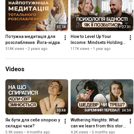
33:34
1:27:31
Потужна медитація для 
How to Level Up Your 
розслаблення. Йога-нідра
Income: Mindsets Holding 
You Back from Earning 
318K views
•
2 years ago
117K views
•
1 year ago
More
Videos
30:48
34:59
Як бути для себе опорою у 
Wuthering Heights: What 
складні часи?
can we learn from this story 
for ourselves in 2026?
5.9K views
•
4 months ago
4.2K views
•
5 months ago