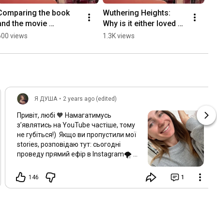
Comparing the book 
Wuthering Heights: 
and the movie 
Why is it either loved or 
"Wuthering Heights"
hated?
600 views
1.3K views
Я ДУША
•
2 years ago (edited)
Привіт, любі 🧡 Намагатимусь
зʼявлятись на YouTube частіше, тому
не губіться!) Якщо ви пропустили мої
stories, розповідаю тут: сьогодні
проведу прямий ефір в Instagram🌪️
Під постом залишайте свої питання
про: * енергію * ресурс * особисте *
146
1
курс Level Up Старатимусь відповісти
на все 🫶🏼