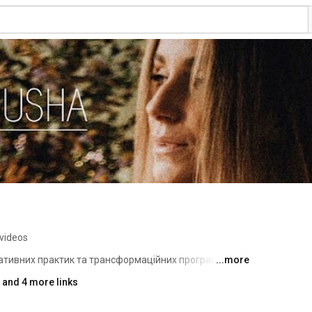
videos
ативних практик та трансформаційних програм для 
...more
, реалізації, щасливих стосунків та здорового тіла. 
and 4 more links