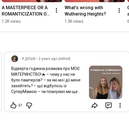
A MASTERPIECE OR A 
What's wrong with 
ROMANTICIZATION OF 
Wuthering Heights?
PAIN? Review of 
1.2K views
1.3K views
Wuthering Heights
Я ДУША
•
2 years ago (edited)
Відверта годинна розмова про МОЄ
МАТЕРИНСТВО!🔥 – чому у нас не
було памперсів? – за які мої дії мене
захейтять? – що відбулось із
СуперМамою – чи плануємо ми ще
дітей? це лише частинка того, що ми
встигли обговорити у новому випуску!
37
Приємного перегляду💫
https://youtu.be/A-7nj24EH4A?
si=b2KYX...