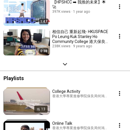
【HPSHCC ➡️ 我推的未來】🌟
🚀
397K views
1 year ago
1:47
相信自己 重新起飛- HKUSPACE
Po Leung Kuk Stanley Ho
Community College 港大保良何
鴻燊社區書院 HPSHCC
238K views
9 years ago
0:38
Playlists
College Activity
香港大學專業進修學院保良局何鴻燊社區書院HPSHCC · 
13
Online Talk
香港大學專業進修學院保良局何鴻燊社區書院HPSHCC · 