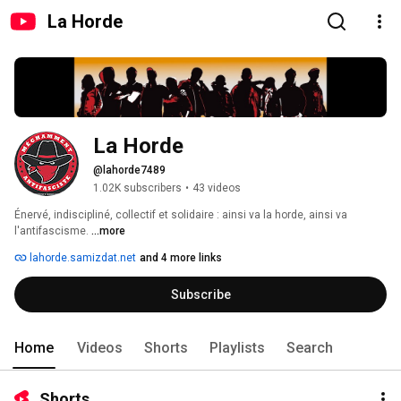
La Horde
La Horde
@lahorde7489
1.02K subscribers
•
43 videos
Énervé, indiscipliné, collectif et solidaire : ainsi va la horde, ainsi va 
l'antifascisme. 
...more
lahorde.samizdat.net
and 4 more links
Subscribe
Home
Videos
Shorts
Playlists
Search
Shorts