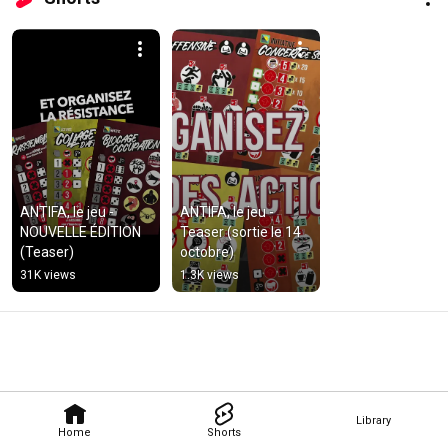
ANTIFA, le jeu - 
ANTIFA, le jeu - 
NOUVELLE ÉDITION 
Teaser (sortie le 14 
(Teaser)
octobre)
31K views
1.3K views
Library
Home
Shorts