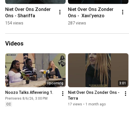
Niet Over Ons Zonder 
Niet Over Ons Zonder 
Ons - Shariffa
Ons -  Xavi'yenzo
154 views
287 views
Videos
Upcoming
3:01
Noozo Talks Aflevering 1.
Niet Over Ons Zonder Ons - 
Terra
Premieres 8/6/26, 3:00 PM
CC
17 views
•
1 month ago