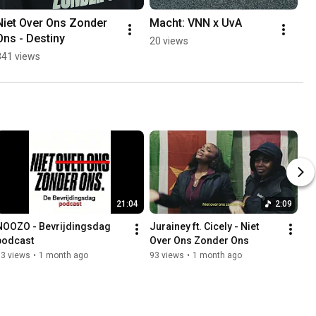
Niet Over Ons Zonder 
Macht: VNN x UvA
Ons - Destiny
20 views
341 views
21:04
2:09
NOOZO - Bevrijdingsdag 
Jurainey ft. Cicely - Niet 
podcast
Over Ons Zonder Ons
13 views
•
1 month ago
93 views
•
1 month ago