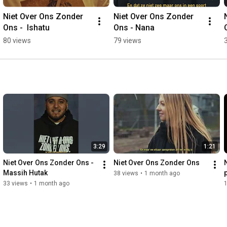
Niet Over Ons Zonder 
Niet Over Ons Zonder 
Ons -  Ishatu
Ons - Nana
80 views
79 views
3:29
1:21
Niet Over Ons Zonder Ons - 
Niet Over Ons Zonder Ons
Massih Hutak
38 views
•
1 month ago
33 views
•
1 month ago