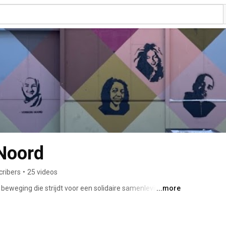
 Noord
cribers
•
25 videos
eweging die strijdt voor een solidaire samenleving. 
...more
entrificatie 