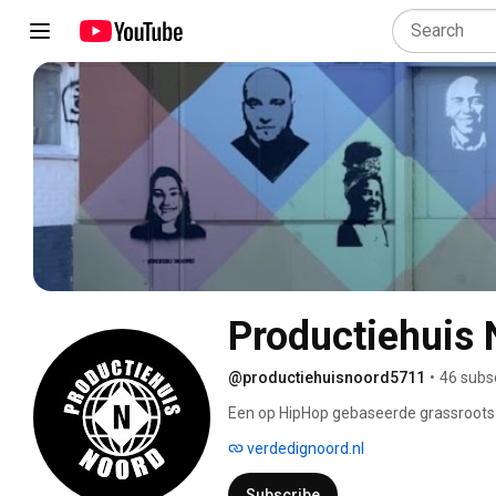
Productiehuis
@productiehuisnoord5711
•
46 subs
Een op HipHop gebaseerde grassroots b
Anti-koloniaal, anti-racistisch en anti-g
verdedignoord.nl
Subscribe