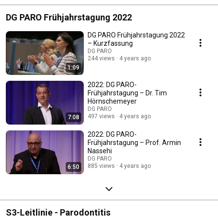
DG PARO Frühjahrstagung 2022
DG PARO Frühjahrstagung 2022
– Kurzfassung
DG PARO
244 views
4 years ago
1:09
2022: DG PARO-
Frühjahrstagung – Dr. Tim
Hörnschemeyer
DG PARO
497 views
4 years ago
7:08
2022: DG PARO-
Frühjahrstagung – Prof. Armin
Nassehi
DG PARO
885 views
4 years ago
6:50
S3-Leitlinie - Parodontitis