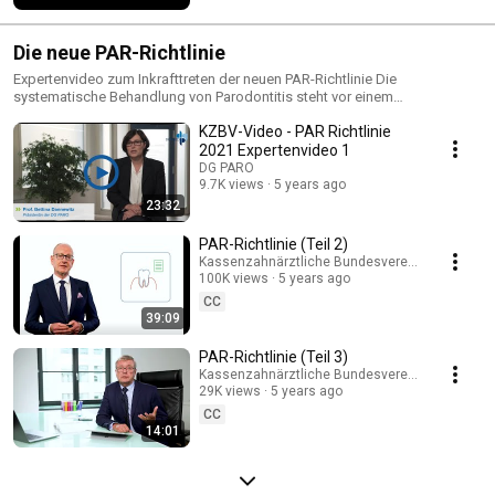
Die neue PAR-Richtlinie
Expertenvideo zum Inkrafttreten der neuen PAR-Richtlinie Die
systematische Behandlung von Parodontitis steht vor einem
grundlegenden Neuanfang: Ab 1. Juli tritt die neue Parodontitis-Richtlinie
KZBV-Video - PAR Richtlinie
in Kraft, nach der gesetzlich krankenversicherte Patientinnen und
Patienten umfassend und dem aktuellen Stand wissenschaftlicher
2021 Expertenvideo 1
Erkenntnisse entsprechend versorgt werden können. Um Praxen
DG PARO
flächendeckend und allgemeinverständlich über die neue
9.7K views
5 years ago
Behandlungsstrecke zu informieren, hat die KZBV ein dreiteiliges
23:32
Videoprojekt mit Interviews und Animations-Sequenzen aufgelegt.
PAR-Richtlinie (Teil 2)
Kassenzahnärztliche Bundesvereinigung (KZBV
100K views
5 years ago
CC
39:09
PAR-Richtlinie (Teil 3)
Kassenzahnärztliche Bundesvereinigung (KZBV
29K views
5 years ago
CC
14:01