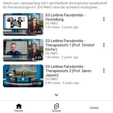
Gleich zum Jahresanfang 2021 veröffentlicht die Deutsche Gesellschaft
für Parodontologie e.V. (DG PARO) eine der sicherlich wichtigsten
zahnmedizinischen Publikationen. Die Behandlung von Parodontitis
S3-Leitlinie Parodontitis -
Stadium I bis III. Die deutsche Implementierung der S3-Leitlinie „Treatment
of Stage I-III Periodontitis“ der EFP ist eine gut strukturierte, evidenz- und
Vorstellung
konsensbasierte Leitlinie. Dabei wurden die Originalempfehlungen der
DG PARO
EFP-Leitlinie, die bereits im Juli 2020 vorgestellt wurde, durch
12K views
5 years ago
verschiedene Expertengruppen auf ihre Anwendbarkeit im deutschen
15:45
Gesundheitssystem hin überprüft und teilweise angepasst. Damit die
neue S3-Leitlinie nach der Veröffentlichung schnell in ihrer Bedeutung
S3-Leitlinie Parodontitis -
erfasst werden kann und Eingang in die Praxis findet, hat sich die DG
Therapiestufe 1 (Prof. Christof
PARO etwas Besonderes überlegt: kurze Expertenvideos direkt von den
Dörfer)
Autoren selbst – von Kollege zu Kollege.
DG PARO
12K views
5 years ago
9:29
S3-Leitlinie Parodontitis -
Therapiestufe 2 (Prof. Søren
Jepsen)
DG PARO
8.8K views
5 years ago
11:26
Library
Home
Shorts