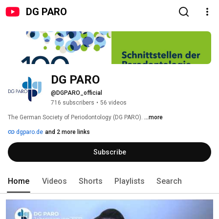
DG PARO
DG PARO
@DGPARO_official
716 subscribers
•
56 videos
The German Society of Periodontology (DG PARO). 
...more
dgparo.de
and 2 more links
Subscribe
Home
Videos
Shorts
Playlists
Search