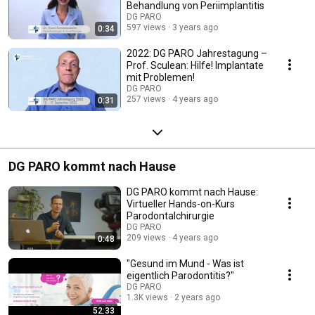
Behandlung von Periimplantitis
DG PARO
597 views
3 years ago
0:34
2022: DG PARO Jahrestagung –
Prof. Sculean: Hilfe! Implantate
mit Problemen!
DG PARO
257 views
4 years ago
0:31
DG PARO kommt nach Hause
DG PARO kommt nach Hause:
Virtueller Hands-on-Kurs
Parodontalchirurgie
DG PARO
209 views
4 years ago
0:48
"Gesund im Mund - Was ist
eigentlich Parodontitis?"
DG PARO
1.3K views
2 years ago
52:33