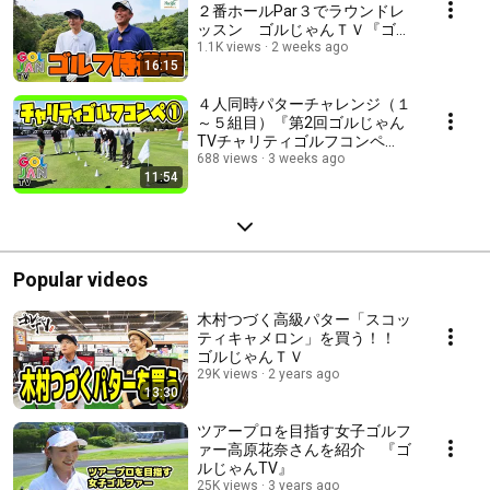
２番ホールPar３でラウンドレ
ッスン ゴルじゃんＴＶ『ゴル
フ侍道場・木村つづく編 』
1.1K views
2 weeks ago
16:15
４人同時パターチャレンジ（１
～５組目）『第2回ゴルじゃん
TVチャリティゴルフコンペ
supported by 勇志国際高等学
688 views
3 weeks ago
11:54
校』宮崎サンシャインカントリ
ークラブ
Popular videos
木村つづく高級パター「スコッ
ティキャメロン」を買う！！
ゴルじゃんＴＶ
29K views
2 years ago
13:30
ツアープロを目指す女子ゴルフ
ァー高原花奈さんを紹介 『ゴ
ルじゃんTV』
25K views
3 years ago