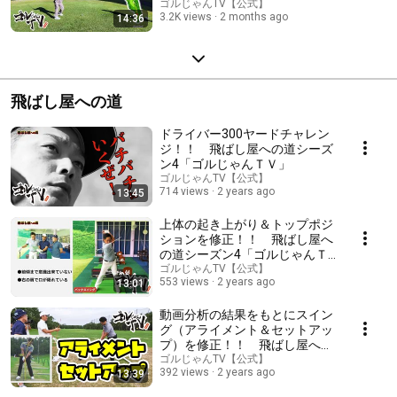
ルじゃんＴＶ『濱田詩朗のゴル
ゴルじゃんTV【公式】
3.2K views
2 months ago
14:36
フ沼』
飛ばし屋への道
ドライバー300ヤードチャレン
ジ！！ 飛ばし屋への道シーズ
ン4「ゴルじゃんＴＶ」
ゴルじゃんTV【公式】
714 views
2 years ago
13:45
上体の起き上がり＆トップポジ
ションを修正！！ 飛ばし屋へ
の道シーズン4「ゴルじゃんＴ
Ｖ」
ゴルじゃんTV【公式】
553 views
2 years ago
13:01
動画分析の結果をもとにスイン
グ（アライメント＆セットアッ
プ）を修正！！ 飛ばし屋への
道シーズン4「ゴルじゃんＴ
ゴルじゃんTV【公式】
392 views
2 years ago
13:39
Ｖ」