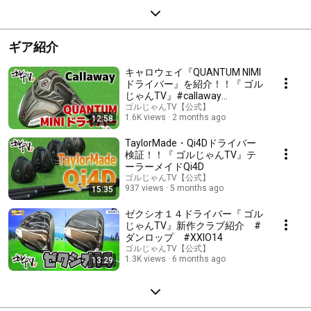
ギア紹介
キャロウェイ『QUANTUM NIMI
ドライバー』を紹介！！『 ゴル
じゃんTV』#callaway
#quantum
ゴルじゃんTV【公式】
1.6K views
2 months ago
12:58
TaylorMade・Qi4Dドライバー
検証！！『 ゴルじゃんTV』テ
ーラーメイドQi4D
ゴルじゃんTV【公式】
937 views
5 months ago
15:35
ゼクシオ１４ドライバー『 ゴル
じゃんTV』新作クラブ紹介 #
ダンロップ #XXIO14
ゴルじゃんTV【公式】
1.3K views
6 months ago
13:29