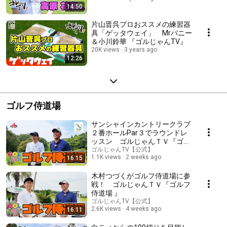
14:50
片山晋呉プロおススメの練習器
具「ゲッタウェイ」 Mrバニー
＆小川鈴華 『ゴルじゃんTV』
20K views
3 years ago
12:26
ゴルフ侍道場
サンシャインカントリークラブ
２番ホールPar３でラウンドレ
ッスン ゴルじゃんＴＶ『ゴル
フ侍道場・木村つづく編 』
ゴルじゃんTV【公式】
1.1K views
2 weeks ago
16:15
木村つづくがゴルフ侍道場に参
戦！ ゴルじゃんＴＶ『ゴルフ
侍道場 』
ゴルじゃんTV【公式】
2.6K views
4 weeks ago
16:11