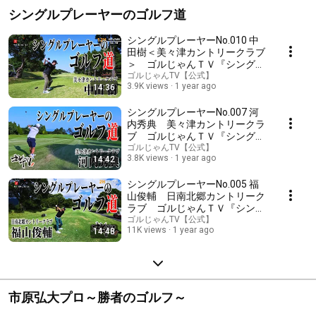
シングルプレーヤーのゴルフ道
シングルプレーヤーNo.010 中
田樹＜美々津カントリークラブ
＞ ゴルじゃんＴＶ『シングル
プレーヤーのゴルフ道』
ゴルじゃんTV【公式】
3.9K views
1 year ago
14:36
シングルプレーヤーNo.007 河
内秀典 美々津カントリークラ
ブ ゴルじゃんＴＶ『シングル
プレーヤーのゴルフ道』
ゴルじゃんTV【公式】
3.8K views
1 year ago
14:42
シングルプレーヤーNo.005 福
山俊輔 日南北郷カントリーク
ラブ ゴルじゃんＴＶ『シング
ルプレーヤーのゴルフ道』
ゴルじゃんTV【公式】
11K views
1 year ago
14:48
市原弘大プロ～勝者のゴルフ～