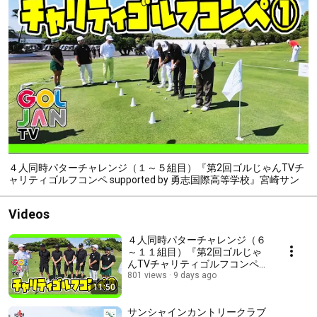
４人同時パターチャレンジ（１～５組目）『第2回ゴルじゃんTVチ
ャリティゴルフコンペ supported by 勇志国際高等学校』宮崎サン
シャインカントリークラブ
Videos
４人同時パターチャレンジ（６
～１１組目）『第2回ゴルじゃ
んTVチャリティゴルフコンペ
supported by 勇志国際高等学
801 views
9 days ago
11:50
校』宮崎サンシャインカントリ
ークラブ
サンシャインカントリークラブ