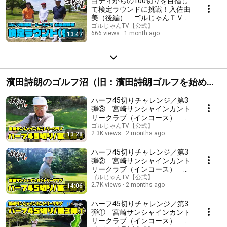
白ティからの100切りを目指し
て検定ラウンドに挑戦！入佐由
美（後編） ゴルじゃんＴＶ
『ゴルフ侍道場 シーズン７』
ゴルじゃんTV【公式】
666 views
1 month ago
13:47
濱田詩朗のゴルフ沼（旧：濱田詩朗ゴルフを始めま
す）
ハーフ45切りチャレンジ／第3
弾③ 宮崎サンシャインカント
リークラブ（インコース） ゴ
ルじゃんＴＶ『濱田詩朗のゴル
ゴルじゃんTV【公式】
2.3K views
2 months ago
13:28
フ沼』
ハーフ45切りチャレンジ／第3
弾② 宮崎サンシャインカント
リークラブ（インコース） ゴ
ルじゃんＴＶ『濱田詩朗のゴル
ゴルじゃんTV【公式】
2.7K views
2 months ago
14:06
フ沼』
ハーフ45切りチャレンジ／第3
弾① 宮崎サンシャインカント
リークラブ（インコース） ゴ