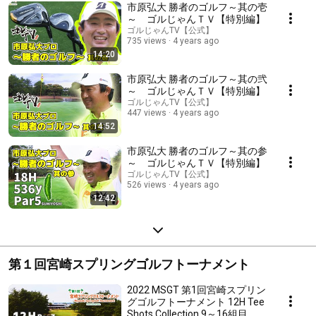
市原弘大 勝者のゴルフ～其の壱
～ ゴルじゃんＴＶ【特別編】
ゴルじゃんTV【公式】
735 views
4 years ago
14:20
市原弘大 勝者のゴルフ～其の弐
～ ゴルじゃんＴＶ【特別編】
ゴルじゃんTV【公式】
447 views
4 years ago
14:52
市原弘大 勝者のゴルフ～其の参
～ ゴルじゃんＴＶ【特別編】
ゴルじゃんTV【公式】
526 views
4 years ago
12:42
第１回宮崎スプリングゴルフトーナメント
2022 MSGT 第1回宮崎スプリン
グゴルフトーナメント 12H Tee
Shots Collection 9～16組目