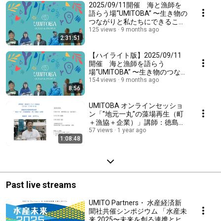
2025/09/11開催 海と漁師を
語らう場“UMITOBA” 〜生き物の
つながりと私たちにできるこ
と〜
125 views
9 months ago
2:31:51
【ハイライト版】2025/09/11
開催 海と漁師を語らう
場“UMITOBA” 〜生き物のつなが
りと私たちにできること〜
154 views
9 months ago
8:56
UMITOBA オンラインセッショ
ン「”地元一丸”の藻場再生（町
＋漁協＋企業）」講師：徳島県
美波町 藻藍部 吉田 恭平さん
57 views
1 year ago
1:08:48
Past live streams
UMITO Partners・ 水産経済新
聞社共催シンポジウム 「水産未
来 2025〜未来を創る連携とヒ