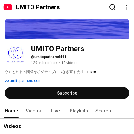
UMITO Partners
UMITO Partners
@umitopartners6461
120 subscribers
•
13 videos
ウミとヒトの関係をポジティブにつなぎ直す会社 
...more
umitopartners.com
Subscribe
Home
Videos
Live
Playlists
Search
Videos