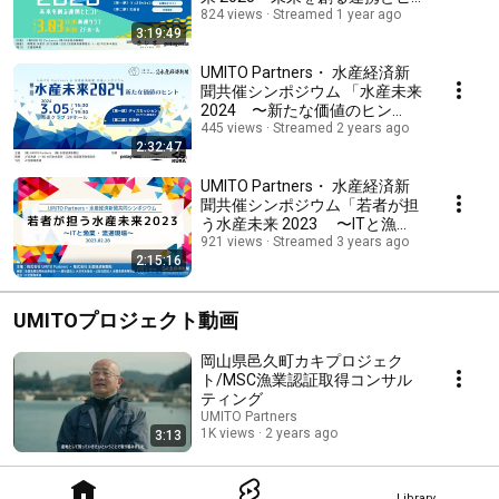
ント〜」
824 views
Streamed 1 year ago
3:19:49
UMITO Partners・ 水産経済新
聞共催シンポジウム 「水産未来
2024 〜新たな価値のヒン
ト〜」
445 views
Streamed 2 years ago
2:32:47
UMITO Partners・ 水産経済新
聞共催シンポジウム「若者が担
う水産未来 2023 〜ITと漁
業・流通現場〜」
921 views
Streamed 3 years ago
2:15:16
UMITOプロジェクト動画
岡山県邑久町カキプロジェク
ト/MSC漁業認証取得コンサル
ティング
UMITO Partners
1K views
2 years ago
3:13
Library