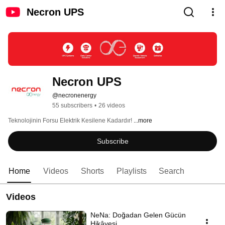
Necron UPS
Necron UPS
@necronenergy
55 subscribers
•
26 videos
Teknolojinin Forsu Elektrik Kesilene Kadardır! 
...more
Subscribe
Home
Videos
Shorts
Playlists
Search
Videos
NeNa: Doğadan Gelen Gücün
Hikâyesi