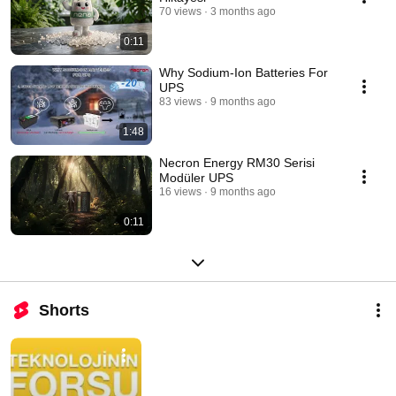
70 views
3 months ago
0:11
Why Sodium-Ion Batteries For
UPS
83 views
9 months ago
1:48
Necron Energy RM30 Serisi
Modüler UPS
16 views
9 months ago
0:11
Shorts