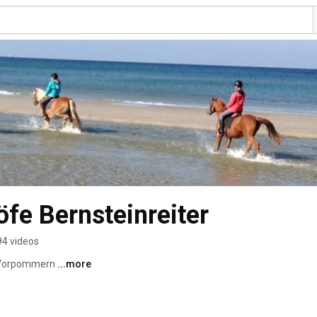
öfe Bernsteinreiter
94 videos
-Vorpommern 
...more