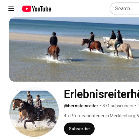
Erlebnisreiterh
@bernsteinreiter
•
871 subscribers
•
4 x Pferdeabenteuer in Mecklenburg
Subscribe