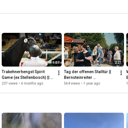
1:07
2:21
Trakehnerhengst Spirit 
Tag der offenen Stalltür || 
Game (ex Stellenbosch) || 
Bernsteinreiter 
Bernsteinreiter 
Erlebnisreiterhöfe
237 views
•
6 months ago
564 views
•
1 year ago
1
Erlebnisreiterhöfe