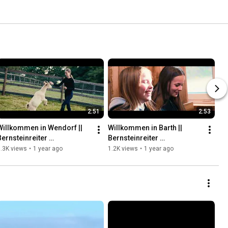
2:51
2:53
Willkommen in Wendorf || 
Willkommen in Barth || 
Bernsteinreiter 
Bernsteinreiter 
Erlebnisreiterhöfe
Erlebnisreiterhöfe
.3K views
•
1 year ago
1.2K views
•
1 year ago