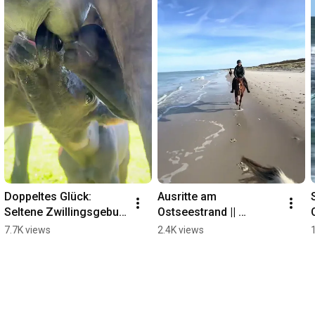
Doppeltes Glück: 
Ausritte am 
Seltene Zwillingsgeburt 
Ostseestrand || 
in Hirschburg  || 
Bernsteinreiter 
7.7K views
2.4K views
Bernsteinreiter 
Erlebnisreiterhöfe
Erlebnisreiterhöfe