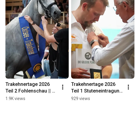
Trakehnertage 2026 
Trakehnertage 2026 
Teil 2 Fohlenschau || 
Teil 1 Stuteneintragung 
Bernsteinreiter 
|| Bernsteinreiter 
1.9K views
929 views
Erlebnisreiterhöfe
Erlebnisreiterhöfe