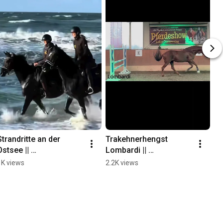
Strandritte an der 
Trakehnerhengst 
Ostsee || 
Lombardi || 
Bernsteinreiter 
Bernsteinreiter 
1K views
2.2K views
Erlebnisreiterhöfe
Erlebnisreiterhöfe