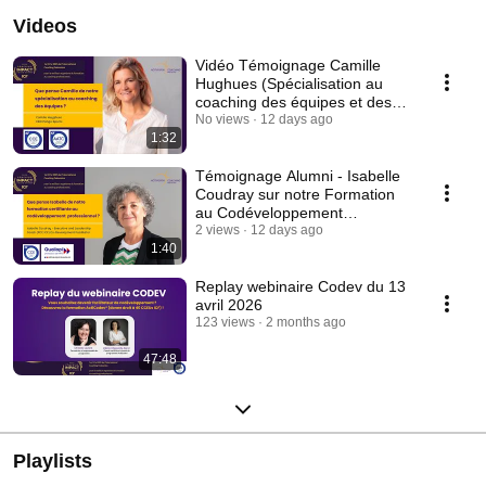
Videos
Vidéo Témoignage Camille
Hughues (Spécialisation au
coaching des équipes et des
Transformations)
No views
12 days ago
1:32
Témoignage Alumni - Isabelle
Coudray sur notre Formation
au Codéveloppement
professionnel ActiCodev
2 views
12 days ago
1:40
Replay webinaire Codev du 13
avril 2026
123 views
2 months ago
47:48
Playlists