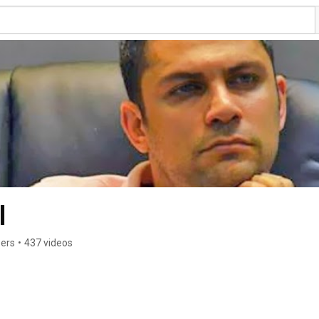
l
bers
•
437 videos