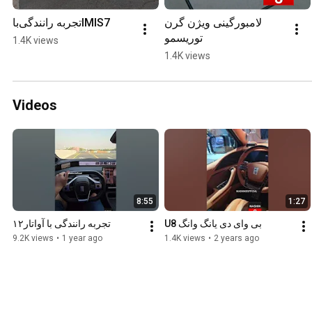
لامبورگینی ویژن گرن 
تجربه رانندگی‌باIMlS7
توریسمو
1.4K views
1.4K views
Videos
8:55
1:27
بی وای دی یانگ وانگ U8
تجربه رانندگی با آواتار۱۲
9.2K views
•
1 year ago
1.4K views
•
2 years ago