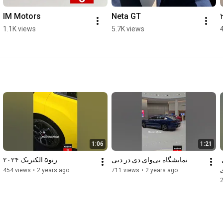
IM Motors
Neta GT
1.1K views
5.7K views
1:06
1:21
هنرنمایی تیونینگ کیوانی 
نمایشگاه بی‌وای دی در دبی
رنو۵ الکتریک ۲۰۲۴
454 views
•
2 years ago
711 views
•
2 years ago