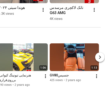
تانک لاکچری مرسدس 
هوندا سیتی ۲۰۲۴
G63 AMG
4.3K views
4K views
1:06
1:13
جنسیسGV80
بر‌روی‌فراری
425 views
•
2 years ago
290 views
•
2 years ago