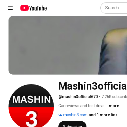
Mashin3officia
@mashin3official670
•
7.26K subscri
Car reviews and test drive 
...more
mashin3.com
and 1 more link
Subscribe