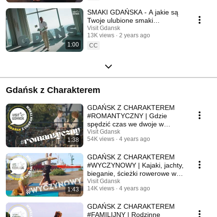
SMAKI GDAŃSKA - A jakie są
Twoje ulubione smaki
Gdańska?
Visit Gdansk
13K views
2 years ago
1:00
CC
Gdańsk z Charakterem
GDAŃSK Z CHARAKTEREM
#ROMANTYCZNY | Gdzie
spędzić czas we dwoje w
Gdańsku. Romantyczne
Visit Gdansk
54K views
4 years ago
1:38
Miejsca.
GDAŃSK Z CHARAKTEREM
#WYCZYNOWY | Kajaki, jachty,
bieganie, ścieżki rowerowe w
Gdańsku
Visit Gdansk
14K views
4 years ago
1:43
GDAŃSK Z CHARAKTEREM
#FAMILIJNY | Rodzinne