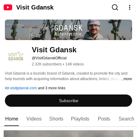
Visit Gdansk
Visit Gdansk
@VisitGdanskOfficial
2.32K subscribers
•
148 videos
Visit Gdansk is a touristic brand of Gdansk, created to promote the city and 
help tourists with acquiring information about attractions, hotels, restaurants 
...more
and transportation. Our leading initiatives, which assist in discovering and 
visitgdansk.com
and 3 more links
learning about Gdansk are: official touristic site of the city, Tourist Card, Lion 
Hewelion’s Trail, Visit Gdansk Quests and a line of Gdansk’s sweets. 
Subscribe
Home
Videos
Shorts
Playlists
Posts
Search