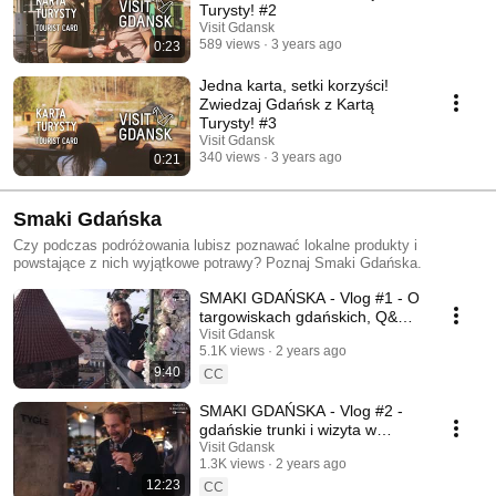
Turysty! #2
Visit Gdansk
589 views
3 years ago
0:23
Jedna karta, setki korzyści!
Zwiedzaj Gdańsk z Kartą
Turysty! #3
Visit Gdansk
340 views
3 years ago
0:21
Smaki Gdańska
Czy podczas podróżowania lubisz poznawać lokalne produkty i
powstające z nich wyjątkowe potrawy? Poznaj Smaki Gdańska.
SMAKI GDAŃSKA - Vlog #1 - O
targowiskach gdańskich, Q&A z
Modestem Amaro i wizyta w
Visit Gdansk
5.1K views
2 years ago
Mercato
9:40
CC
SMAKI GDAŃSKA - Vlog #2 -
gdańskie trunki i wizyta w
Tyglach , spotkanie z
Visit Gdansk
1.3K views
2 years ago
Prezydent Gdańska
12:23
CC