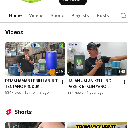
sudah Sertifikasi Halal Indonesia 
Home
Videos
Shorts
Playlists
Posts
Videos
3:19
3:45
PEMAHAMAN LEBIH LANJUT 
JALAN JALAN KELILING 
TENTANG PRODUK 
PABRIK B-KLIN YANG  
KONSENTRAT B-KLIN!!
SUDAH BERDIRI LEBIH DARI 
534 views
•
10 months ago
384 views
•
1 year ago
15 TAHUN DI KOTA 
BANDUNG !!
Shorts