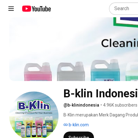
B-klin Indones
@b-klinindonesia
•
4.96K subscribers
B-Klin merupakan Merk Dagang Produk 
produksi oleh CV. Diva Sarana Chemic
b-klin.com
Pengolahan Sabun sejak tahun 2004. Pr
ketat dan sudah Tersertifikasi PKRT 
Subscribe