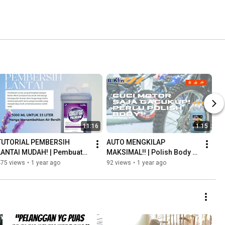
11:16
1:15
TUTORIAL PEMBERSIH 
AUTO MENGKILAP 
LANTAI MUDAH! | Pembuatan 
MAKSIMAL!! | Polish Body B-
Konsentrat Pembersih 
Klin
475 views
•
1 year ago
92 views
•
1 year ago
Lantai Lavender 5 Kg