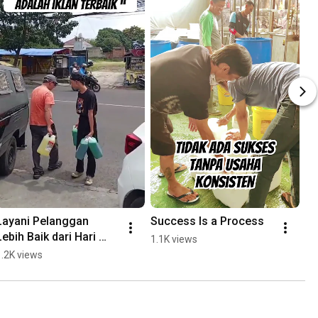
Layani Pelanggan 
Success Is a Process
Lebih Baik dari Hari 
1.1K views
Kemarin #bklin
1.2K views