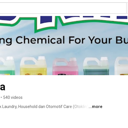
ia
•
540 videos
Laundry, Household dan Otomotif Care (Otoklin) yang di 
...more
al – Bandung yang telah berpengalaman dalam Industri 
oduk B-Klin sudah melalui Uji Laboratorium secara 
di  Kemenkes RI dengan Nomor HK.02.06/VI/230/2016 dan 