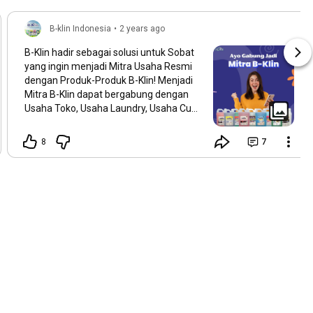
B-klin Indonesia
•
2 years ago
B-Klin hadir sebagai solusi untuk Sobat
yang ingin menjadi Mitra Usaha Resmi
dengan Produk-Produk B-Klin! Menjadi
Mitra B-Klin dapat bergabung dengan
Usaha Toko, Usaha Laundry, Usaha Cuci
Motor dan Cuci Mobil dan Usaha
Restoran juga loh! Hubungi langsung di
8
7
0821-1624-8619 Untuk informasi lebih
lanjut!