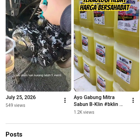
July 25, 2026
Ayo Gabung Mitra 
Sabun B-Klin #bklin 
549 views
#busamelimpah 
1.2K views
#sabuncucipiring
Posts