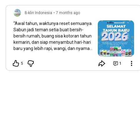
B-klin Indonesia
•
7 months ago
“Awal tahun, waktunya reset semuanya.
Sabun jadi teman setia buat bersih-
bersih rumah, buang sisa kotoran tahun
kemarin, dan siap menyambut hari-hari
baru yang lebih rapi, wangi, dan nyaman
🌿”
#www
.b-klin.com
#BklinHalal
#bersamabklin
#2026
#MitraBKLIN
5
1