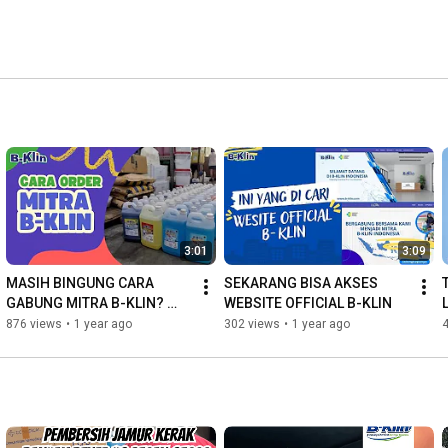
3:01
3:09
MASIH BINGUNG CARA 
SEKARANG BISA AKSES 
GABUNG MITRA B-KLIN? 
WEBSITE OFFICIAL B-KLIN
SIMAK VIDEO INI!
876 views
•
1 year ago
302 views
•
1 year ago