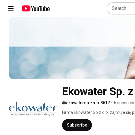
Ekowater Sp. z 
@ekowatersp.zo.o.8617
•
6 subscrib
Firma Ekowater Sp z o.o. zajmuje się
ściekowej. Potencjałem naszej firmy j
trakcie realizacji wielu zadań z zakre
Subscribe
ścieków. 