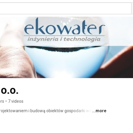
o.o.
ers
•
7 videos
 projektowaniem i budową obiektów gospodarki wodno-
...more
est wiedza, rzetelna praca oraz doświadczenie nabyte w 
su projektowania, budowy i modernizacji oczyszczalni 