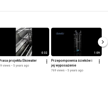
0:32
1:09
Prasa projektu Ekowater
Przepompownia ścieków i 
jej wyposażenie
49 views
•
5 years ago
769 views
•
5 years ago