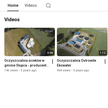
Home
Videos
Videos
0:36
1:12
Oczyszczalnia ścieków w 
Oczyszczalnia Ostrowite 
gminie Słupca - producent 
Ekowater
urządzeń dla oczyszczalni 
146 views
•
5 years ago
444 views
•
5 years ago
Ekowater