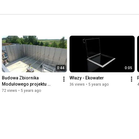
0:44
0:05
Budowa Zbiornika 
Włazy - Ekowater
Modułowego projektu 
36 views
•
5 years ago
Ekowater
72 views
•
5 years ago