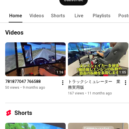
Home
Videos
Shorts
Live
Playlists
Post
Videos
1:16
1:05
781877047 766588
トラックシミュレーター　業
務実用版
50 views
•
9 months ago
167 views
•
11 months ago
Shorts