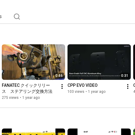
s
0:46
0:31
FANATEC クイックリリー
CPP EVO VIDEO
ス　ステアリング交換方法
103 views
•
1 year ago
275 views
•
1 year ago