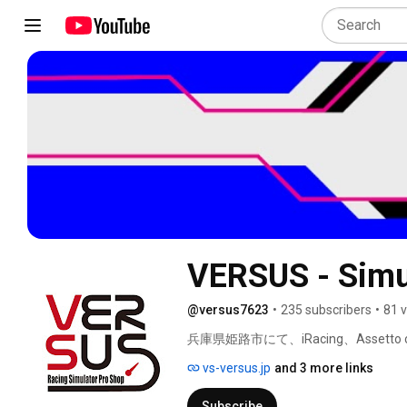
VERSUS - Simu
@versus7623
•
235 subscribers
•
81 
兵庫県姫路市にて、iRacing、Asse
おります。 
vs-versus.jp
and 3 more links
Subscribe