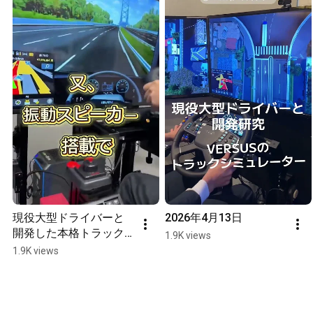
現役大型ドライバーと
2026年4月13日
開発した本格トラック
1.9K views
シミュレーター
1.9K views