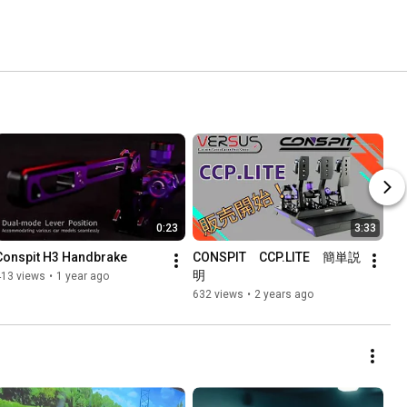
0:23
3:33
Conspit H3 Handbrake
CONSPIT　CCP.LITE　簡単説
明
413 views
•
1 year ago
632 views
•
2 years ago