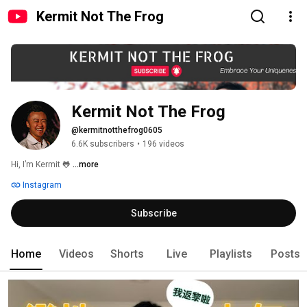
Kermit Not The Frog
Kermit Not The Frog
@kermitnotthefrog0605
6.6K subscribers
•
196 videos
Hi, I’m Kermit 🐸 
...more
Instagram
Subscribe
Home
Videos
Shorts
Live
Playlists
Posts