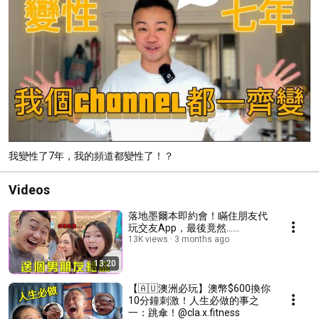
我變性了7年，我的頻道都變性了！？
Videos
落地墨爾本即約會！瞞住朋友代
玩交友App，最後竟然......
13K views
3 months ago
13:20
【🇦🇺澳洲必玩】澳幣$600換你
10分鐘刺激！人生必做的事之
一：跳傘！@cla.x.fitness