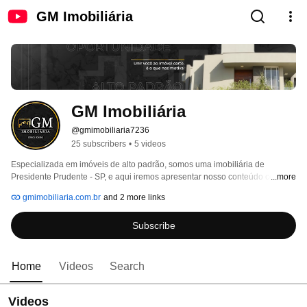
GM Imobiliária
GM Imobiliária
@gmimobiliaria7236
25 subscribers
•
5 videos
Especializada em imóveis de alto padrão, somos uma imobiliária de 
Presidente Prudente - SP, e aqui iremos apresentar nosso conteúdo com 
...more
detalhes das casas, dicas e mais. 
gmimobiliaria.com.br
and 2 more links
Subscribe
Home
Videos
Search
Videos