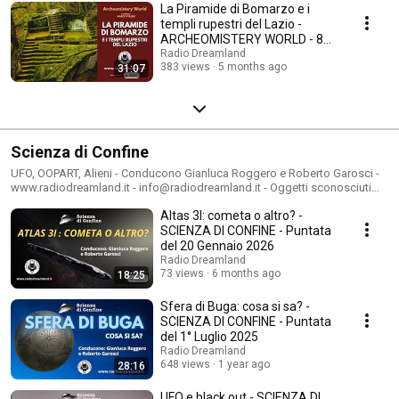
La Piramide di Bomarzo e i
templi rupestri del Lazio -
ARCHEOMISTERY WORLD - 8
Febbraio 2026
Radio Dreamland
383 views
5 months ago
31:07
Scienza di Confine
UFO, OOPART, Alieni - Conducono Gianluca Roggero e Roberto Garosci -
www.radiodreamland.it - info@radiodreamland.it - Oggetti sconosciuti
solcano il nostro cielo dagli albori del tempo e sulla nostra terra reperti
Altas 3I: cometa o altro? -
misteriosi non trovano collocazione storica. E la scienza ufficiale non ha
una spiegazione...
SCIENZA DI CONFINE - Puntata
del 20 Gennaio 2026
Radio Dreamland
73 views
6 months ago
18:25
Sfera di Buga: cosa si sa? -
SCIENZA DI CONFINE - Puntata
del 1° Luglio 2025
Radio Dreamland
648 views
1 year ago
28:16
UFO e black out - SCIENZA DI