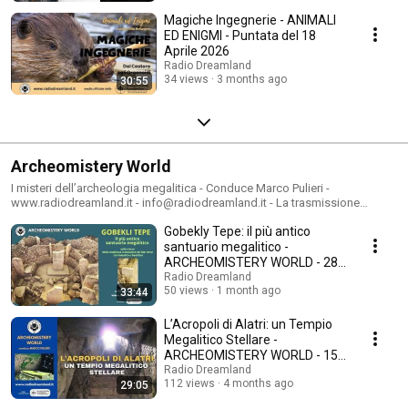
Magiche Ingegnerie - ANIMALI
ED ENIGMI - Puntata del 18
Aprile 2026
Radio Dreamland
34 views
3 months ago
30:55
Archeomistery World
I misteri dell’archeologia megalitica - Conduce Marco Pulieri -
www.radiodreamland.it - info@radiodreamland.it - La trasmissione
indaga su uno dei più grandi misteri che accompagna la storia della
Gobekly Tepe: il più antico
civiltà umana. Un viaggio alla scoperta del pensiero dell’uomo megalitico,
della sua visione dell’esistenza, delle sue incredibili conoscenze
santuario megalitico -
astronomiche e tecnologiche, dell’evoluta civiltà che esprimeva. Un
ARCHEOMISTERY WORLD - 28
percorso che ci porta a spaziare da un capo all’altro dei continenti, ma
Giugno 2026
Radio Dreamland
anche a scoprire le meravigliose vestigia megalitiche presenti sul nostro
50 views
1 month ago
33:44
paese.
L’Acropoli di Alatri: un Tempio
Megalitico Stellare -
ARCHEOMISTERY WORLD - 15
Marzo 2026
Radio Dreamland
112 views
4 months ago
29:05