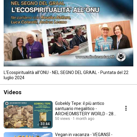
L'Ecospiritualità all'ONU - NEL SEGNO DEL GRAAL - Puntata del 22
luglio 2024
Videos
Gobekly Tepe: il più antico
santuario megalitico -
ARCHEOMISTERY WORLD - 28
Giugno 2026
50 views
1 month ago
33:44
Vegan in vacanza - VEGANSÌ -