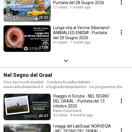
Puntata del 28 Giugno 2026
17 views
1 month ago
26:32
Lunga vita al Verme Siberiano! -
ANIMALI ED ENIGMI - Puntata
del 20 Giugno 2026
31 views
1 month ago
27:58
Nel Segno del Graal
Voci dai mondi invisibili - Conduce Rosalba Nattero -
www.radiodreamland.it - info@radiodreamland.it - Un programma che
esplora i temi dell'ecospiritualità, tra scienza e mistero. Spingersi oltre i
Viaggio in Scozia - NEL SEGNO
limiti dell’universo conosciuto, in una indagine del mondo che ci circonda
e di ciò che siamo, con tutte le nostre potenzialità, è lo spirito che anima
DEL GRAAL - Puntata del 13
la trasmissione. Il programma affronta tutti quei mondi che non trovano
ottobre 2025
normalmente spazio nella cultura imperante. Sacche culturali considerate
Radio Dreamland
minori, spesso definite in maniera dispregiativa “pseudoscienze”, eppure
32 views
9 months ago
25:37
utili per avere una visione del mondo senza paletti ideologici. Parleremo
di animali, di Popoli nativi, di scienza, di meditazione. Porteremo avanti gli
I viaggi del LabGraal: NORVEGIA
obiettivi che si prefigge questa radio libera, ossia fare vera informazione
- NEL SEGNO DEL GRAAL -