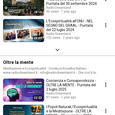
nell’era della disinformazione.
Puntata del 30 settembre 2024
Radio Dreamland
96 views
1 year ago
28:16
L'Ecospiritualità all'ONU - NEL
SEGNO DEL GRAAL - Puntata
del 22 luglio 2024
Radio Dreamland
132 views
2 years ago
24:49
Oltre la mente
Meditazione e Ecospiritualità - Conduce Rosalba Nattero -
www.radiodreamland.it - info@radiodreamland.it - Che cos’è la
meditazione? Che cosa si intende per ecospiritualità? La trasmissione
Coscienza e Consapevolezza -
vuole fare chiarezza su temi spesso banalizzati, ma che andrebbero in
realtà riscoperti per capirne la portata. Andare oltre la mente per scoprire
OLTRE LA MENTE - Puntata del
la vera essenza di se stessi, un obiettivo ambizioso, eppure alla portata
2 luglio 2025
di tutti.
Radio Dreamland
97 views
1 year ago
22:23
I Popoli Naturali, l'Ecospiritualità
e la Meditazione - OLTRE LA