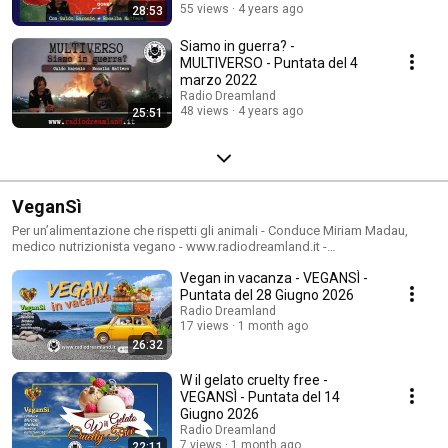
55 views
4 years ago
28:53
Siamo in guerra? -
MULTIVERSO - Puntata del 4
marzo 2022
Radio Dreamland
48 views
4 years ago
25:51
VeganSì
Per un’alimentazione che rispetti gli animali - Conduce Miriam Madau,
medico nutrizionista vegano - www.radiodreamland.it -
info@radiodreamland.it - Mangiare bene, con gusto e nel rispetto di tutte
Vegan in vacanza - VEGANSÌ -
le forme di vita con cui condividiamo il pianeta. Trasmissione di
alimentazione per conoscere le proprietà utili dei cibi, come combinarli
Puntata del 28 Giugno 2026
nella dieta di tutti i giorni, come seguire una alimentazione consapevole e
Radio Dreamland
avere informazioni su "cosa bolle in pentola, con ricette facili, veloci e da
17 views
1 month ago
leccarsi i baffi.
26:32
W il gelato cruelty free -
VEGANSÌ - Puntata del 14
Giugno 2026
Radio Dreamland
7 views
1 month ago
22:11