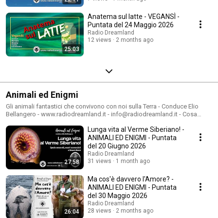
Anatema sul latte - VEGANSÌ -
Puntata del 24 Maggio 2026
Radio Dreamland
12 views
2 months ago
25:03
Animali ed Enigmi
Gli animali fantastici che convivono con noi sulla Terra - Conduce Elio
Bellangero - www.radiodreamland.it - info@radiodreamland.it - Cosa
sappiamo davvero delle infinite specie che vivono con noi sulla Terra? Il
Lunga vita al Verme Siberiano! -
grande Mistero che la Natura rappresenta ci porta in viaggio ai confini
della zoologia, tra enigmi e meraviglie: miti, leggende, fossili viventi,
ANIMALI ED ENIGMI - Puntata
creature sconosciute o impossibili e l'incredibile sapienza degli animali
del 20 Giugno 2026
non umani.
Radio Dreamland
31 views
1 month ago
27:58
Ma cos'è davvero l'Amore? -
ANIMALI ED ENIGMI - Puntata
del 30 Maggio 2026
Radio Dreamland
28 views
2 months ago
26:04