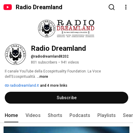
Radio Dreamland
Radio Dreamland
@radiodreamland8202
801 subscribers
•
941 videos
Il canale YouTube della Ecospirituality Foundation. La Voce 
dell'Ecospiritualità. 
...more
radiodreamland.it
and 4 more links
Subscribe
Home
Videos
Shorts
Podcasts
Playlists
Sea