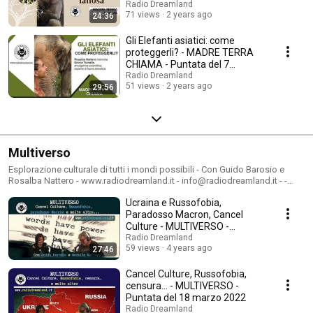
Radio Dreamland
71 views
2 years ago
24:36
Gli Elefanti asiatici: come
proteggerli? - MADRE TERRA
CHIAMA - Puntata del 7
dicembre 2023
Radio Dreamland
51 views
2 years ago
29:56
Multiverso
Esplorazione culturale di tutti i mondi possibili - Con Guido Barosio e
Rosalba Nattero - www.radiodreamland.it - info@radiodreamland.it - -
Ogni venerdì alle 21. Guido Barosio e Rosalba Nattero, prendendo spunto
Ucraina e Russofobia,
dagli avvenimenti di attualità tra cultura, arte, socialità, cercheranno di
interpretare il “dietro le quinte” degli eventi esplorando i vari universi in cui
Paradosso Macron, Cancel
inevitabilmente ci troviamo a vivere.
Culture - MULTIVERSO -
Puntata del 29 aprile 2022
Radio Dreamland
59 views
4 years ago
27:46
Cancel Culture, Russofobia,
censura... - MULTIVERSO -
Puntata del 18 marzo 2022
Radio Dreamland