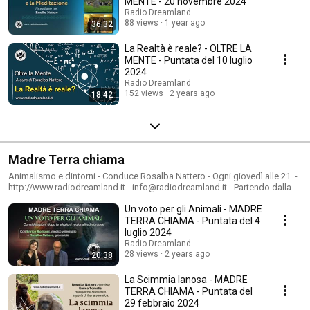
MENTE - 20 novembre 2024
Radio Dreamland
88 views
1 year ago
36:32
La Realtà è reale? - OLTRE LA
MENTE - Puntata del 10 luglio
2024
Radio Dreamland
152 views
2 years ago
18:42
Madre Terra chiama
Animalismo e dintorni - Conduce Rosalba Nattero - Ogni giovedì alle 21. -
http://www.radiodreamland.it - info@radiodreamland.it - Partendo dalla
convinzione che gli animali sono nostri fratelli in quanto come noi figli di
Un voto per gli Animali - MADRE
Madre Terra, la trasmissione espande i suoi confini dall’animalismo
all’antispecismo, ponendoci degli interrogativi: chi sono realmente quegli
TERRA CHIAMA - Puntata del 4
individui che noi chiamiamo animali? Come possiamo comunicare con
luglio 2024
loro? Il programma ci accompagna in un viaggio seguendo il richiamo di
Radio Dreamland
Gaia, il nostro pianeta, insieme a tante altre forme di vita che condividono
28 views
2 years ago
20:38
con noi questa avventura. Fino ad andare oltre… oltre i confini del nostro
mondo e oltre il visibile.
La Scimmia lanosa - MADRE
TERRA CHIAMA - Puntata del
29 febbraio 2024