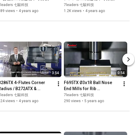
等リードラジアスエンドミル
等リードエンドミル
7leaders 七駿科技
7leaders 七駿科技
189 views
•
4 years ago
1.2K views
•
4 years ago
3:54
0:54
B286TX 4-Flutes Corner 
F695TX Ø3x1R Ball Nose 
Radius / B272ATX & 
End Mills for Rib 
B273ATX  2-Flutes Ball Nose 
Processing 極超微粒鎢鋼塗
7leaders 七駿科技
7leaders 七駿科技
End Mill for Mold & Die
層深溝圓頭立銑刀
124 views
•
4 years ago
290 views
•
5 years ago