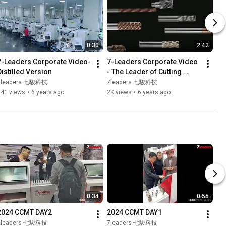
0:30
2:42
7-Leaders Corporate Video-
7-Leaders Corporate Video 
Distilled Version
- The Leader of Cutting 
Tools
7leaders 七駿科技
7leaders 七駿科技
541 views
•
6 years ago
2K views
•
6 years ago
0:34
0:55
2024 CCMT DAY2
2024 CCMT DAY1
7leaders 七駿科技
7leaders 七駿科技