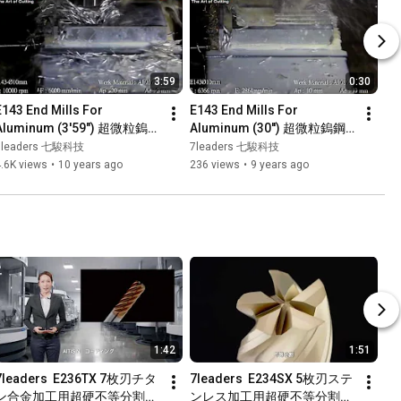
3:59
0:30
E143 End Mills For 
E143 End Mills For 
Aluminum (3'59") 超微粒鎢鋼
Aluminum (30'') 超微粒鎢鋼
強力鋁用立銑刀 3分59秒 原始
強力鋁用立銑刀 30秒 精華版
7leaders 七駿科技
7leaders 七駿科技
版
.6K views
•
10 years ago
236 views
•
9 years ago
1:42
1:51
7leaders  E236TX 7枚刃チタ
7leaders  E234SX 5枚刃ステ
ン合金加工用超硬不等分割不
ンレス加工用超硬不等分割不