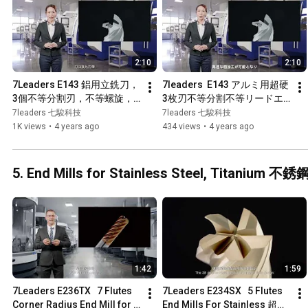
2:10
2:10
7Leaders E143 鋁用立銑刀，
7leaders  E143 アルミ用超硬
3個不等分割刃，不等螺旋，
3枚刃不等分割不等リードエ
不等導程、切削不沾屑、可高
ンドミル・刃先エッジバンド
7leaders 七駿科技
7leaders 七駿科技
速重切粗加工，亦可鏡面精加
より鏡ワーク表面・長い工具
1K views
•
4 years ago
434 views
•
4 years ago
工
寿命持ち
5. End Mills for Stainless Steel, Titan
1:42
1:59
7Leaders E236TX   7 Flutes 
7Leaders E234SX   5 Flutes 
Corner Radius End Mill for 
End Mills For Stainless 超微