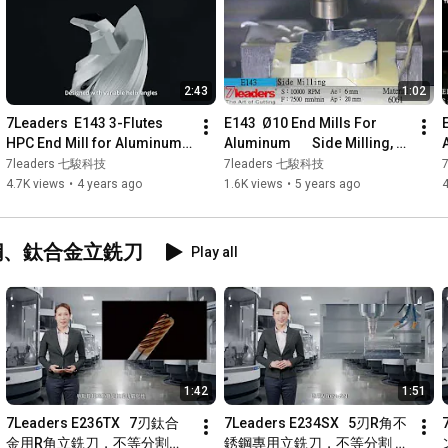
2:43
1:02
7Leaders  E143 3-Flutes 
E143  Ø10 End Mills For 
HPC End Mill for Aluminum - 
Aluminum       Side Milling, 
Roughing & Mirror finishing 
Helix, Drill, Slotting
7leaders 七駿科技
7leaders 七駿科技
Milling
4.7K views
•
4 years ago
1.6K views
•
5 years ago
4
ium 不銹鋼、鈦合金立銑刀
Play all
1:42
1:51
7Leaders E236TX   7刃鈦合
7Leaders E234SX   5刃R角不
金用R角立銑刀，不等分割
銹鋼專用立銑刀，不等分割 不