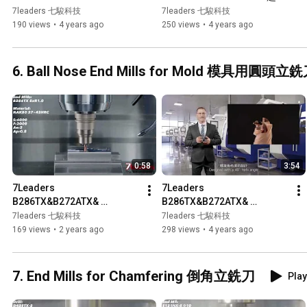
Titanium 超微粒鎢鋼鈦合金用
粒鎢鋼R角不銹鋼用立銑刀, 刀
7leaders 七駿科技
7leaders 七駿科技
R角立銑刀 不等分割刃，使用
口鋒利，切削不沾屑
190 views
•
4 years ago
250 views
•
4 years ago
壽命長，切削表面質量佳
6. Ball Nose End Mills for Mold 模具用圓頭立
0:58
3:54
7Leaders 
7Leaders 
B286TX&B272ATX& 
B286TX&B272ATX& 
B273ATX Ball Nose End 
B273ATX   Ball Nose End 
7leaders 七駿科技
7leaders 七駿科技
Mills, 超微粒鎢鋼模具用立銑
Mills, 超微粒鎢鋼模具用立銑
169 views
•
2 years ago
298 views
•
4 years ago
刀, 5μm 超高精度
刀, 5μm 超高精度
7. End Mills for Chamfering 倒角立銑刀
Play