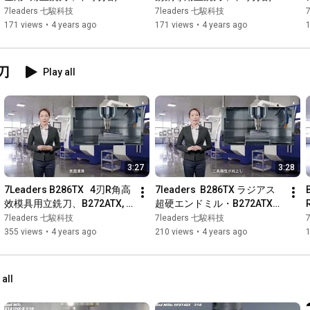
刃，可減少震動，延長壽命及
等螺旋，刀口鋒利，切削不沾
7leaders 七駿科技
7leaders 七駿科技
提高工件表面質量
屑
171 views
•
4 years ago
171 views
•
4 years ago
銑刀
Play all
3:27
3:28
7Leaders B286TX   4刃R角高
7leaders  B286TX ラジアス
效模具用立銑刀、B272ATX, 
超硬エンドミル・B272ATX　
B273ATX 2刃圓頭立銑刀、
B273ATX ボールエンドミ
7leaders 七駿科技
7leaders 七駿科技
5μm 超高精度
ル・5μmラジアス精度
355 views
•
4 years ago
210 views
•
4 years ago
 all