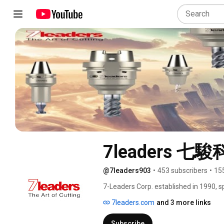
7leaders 七
@7leaders903
•
453 subscribers
•
15
7-Leaders Corp. established in 1990, sp
Cutting Tools such as End Mills, Drills
7leaders.com
and 3 more links
and services with high quality along wi
Subscribe