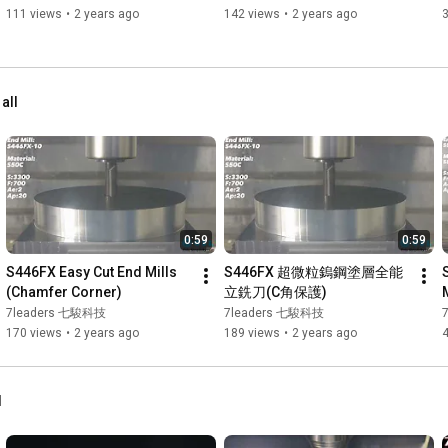
111 views
•
2 years ago
142 views
•
2 years ago
 all
0:59
0:59
S446FX Easy Cut End Mills 
S446FX 超微粒鎢鋼塗層全能
(Chamfer Corner)
立銑刀(C角保護)
7leaders 七駿科技
7leaders 七駿科技
170 views
•
2 years ago
189 views
•
2 years ago
l