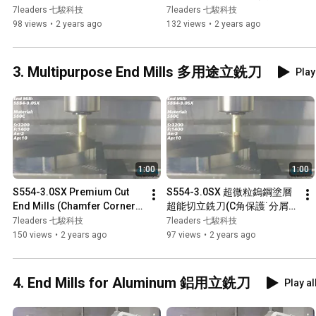
7leaders 七駿科技
7leaders 七駿科技
98 views
•
2 years ago
132 views
•
2 years ago
3. Multipurpose End Mills 多用途立銑刀
Play
1:00
1:00
S554-3.0SX Premium Cut 
S554-3.0SX 超微粒鎢鋼塗層
End Mills (Chamfer Corner • 
超能切立銑刀(C角保護˙分屑
Chipbreaker)
槽)
7leaders 七駿科技
7leaders 七駿科技
150 views
•
2 years ago
97 views
•
2 years ago
4. End Mills for Aluminum 鋁用立銑刀
Play al