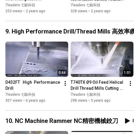
Multipurpose End Mills
刀
7leaders 七駿科技
7leaders 七駿科技
253 views
•
2 years ago
328 views
•
2 years ago
9. High Performance Drill/Thread Mills
0:44
1:01
D432FT   High  Performance  
T740TX Ø9 Oil Feed Helical 
Drill
Drill Thread Mills Cutting 
Test 超微粒鎢鋼塗層內冷螺紋
7leaders 七駿科技
7leaders 七駿科技
鑽銑刀 切削測試
357 views
•
6 years ago
298 views
•
5 years ago
10. NC Machine Rammer NC精密機械鉸刀