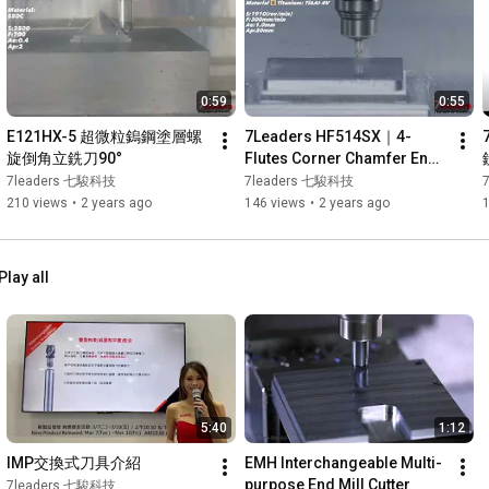
0:59
0:55
E121HX-5 超微粒鎢鋼塗層螺
7Leaders HF514SX｜4-
旋倒角立銑刀90°
Flutes Corner Chamfer End 
Mill｜Y-shape Oil-feed 
7leaders 七駿科技
7leaders 七駿科技
Cooling
210 views
•
2 years ago
146 views
•
2 years ago
Play all
5:40
1:12
IMP交換式刀具介紹
EMH Interchangeable Multi-
purpose End Mill Cutter
7leaders 七駿科技