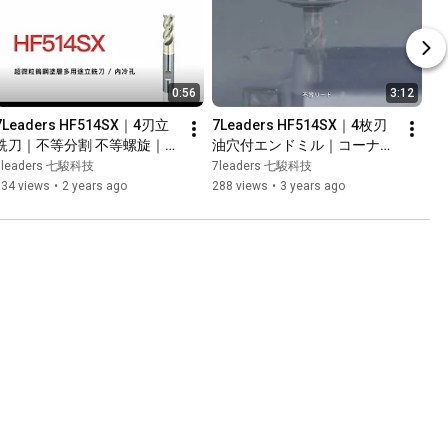
0:56
3:12
7Leaders HF514SX｜4刃立
7Leaders HF514SX｜4枚刃
銑刀｜不等分割 不等螺旋｜特
油穴付エンドミル｜コーナー
殊Y型水孔可有效冷卻切削點
C面付き｜不等分割、不等リ
7leaders 七駿科技
7leaders 七駿科技
ード｜
134 views
•
2 years ago
288 views
•
3 years ago