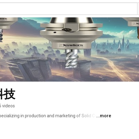
駿科技
5 videos
ecializing in production and marketing of Solid Carbide 
...more
 and Reamers...etc. We have been providing both products 
th the trade mark "7-Leaders" all over the world. 