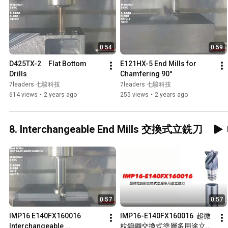
0:54
0:59
D425TX-2　Flat Bottom 
E121HX-5 End Mills for 
Drills
Chamfering 90°
7leaders 七駿科技
7leaders 七駿科技
614 views
•
2 years ago
255 views
•
2 years ago
8. Interchangeable End Mills 交換式立銑刀
0:57
0:57
IMP16 E140FX160016  
IMP16-E140FX160016  超微
Interchangeable 
粒鎢鋼交換式塗層多用途立銑