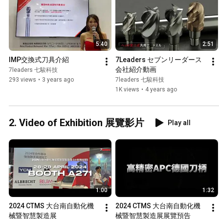
5:40
2:51
IMP交換式刀具介紹
7Leaders セブンリーダース
会社紹介動画
7leaders 七駿科技
293 views
•
3 years ago
7leaders 七駿科技
1K views
•
4 years ago
2. Video of Exhibition 展覽影片
Play all
1:00
1:32
2024 CTMS 大台南自動化機
2024 CTMS 大台南自動化機
械暨智慧製造展
械暨智慧製造展展覽預告