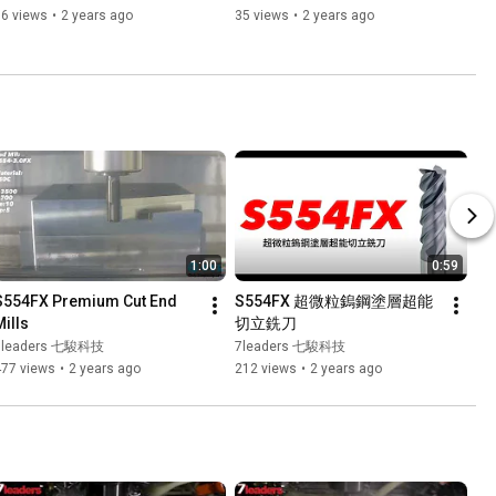
36 views
•
2 years ago
35 views
•
2 years ago
1:00
0:59
S554FX Premium Cut End 
S554FX 超微粒鎢鋼塗層超能
Mills
切立銑刀
7leaders 七駿科技
7leaders 七駿科技
477 views
•
2 years ago
212 views
•
2 years ago