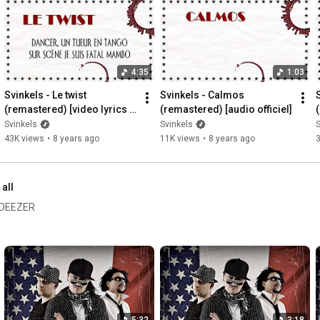
4:35
1:03
Svinkels - Le twist 
Svinkels - Calmos 
(remastered) [video lyrics 
(remastered) [audio officiel]
officielle]
o
Svinkels
Svinkels
S
43K views
•
8 years ago
11K views
•
8 years ago
 all
 DEEZER
5:32
3:18