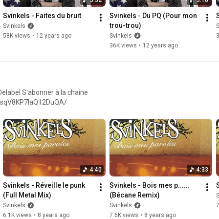
Svinkels - Faites du bruit
Svinkels - Du PQ (Pour mon 
trou-trou)
Svinkels
S
58K views
•
12 years ago
Svinkels
36K views
•
12 years ago
 la chaîne
cEqsqV8KP7laQ12DuQA/
4:40
4:33
Svinkels - Réveille le punk 
Svinkels - Bois mes p...... 
(Full Metal Mix)
(Bécane Remix)
S
Svinkels
Svinkels
7
6.1K views
•
8 years ago
7.6K views
•
8 years ago