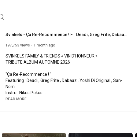
Svinkels - Ça Re-Recommence ! FT Deadi, Greg Frite, Dabaaz, Yoshi Di Original, San-nom
197,753 views
1 month ago
SVINKELS FAMILY & FRIENDS « VIN D’HONNEUR » 

TRIBUTE ALBUM AUTOMNE 2026 

"Ça Re-Recommence ! " 

Featuring : Deadi , Greg Frite , Dabaaz , Yoshi Di Original , San-
Nom 

Instru : Nikus Pokus 

Scratches & Cuts : DJ Pone 

READ MORE
Enregistré, mixé & masterisé par Ann-Ninh Garret à AK Studios, 
Paris 

Vidéo : Ronan « Rolag » Lagadec et BZN Prod  

© Upton Park 2026 
