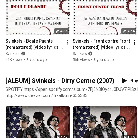
4:38
4:54
Svinkels - Boule Puante 
Svinkels - Front contre Front 
(remastered) [video lyrics 
(remastered) [video lyrics 
officielle]
officielle]
Svinkels
Svinkels
41K views
•
8 years ago
56K views
•
8 years ago
[ALBUM] Svinkels - Dirty Centre (2007)
Play
SPOTIFY https://open.spotify.com/album/7Ej3N3iQydrJ0DJV7lPISz
http://www.deezer.com/fr/album/355383
3:04
5:13