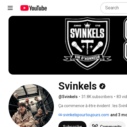
Svinkels
@Svinkels
•
31.8K subscribers
•
83 vi
Ça commence à être évident : les Svinke
C'est donc officiel, ils remettent la peti
svinkelspourtoujours.com
and 3 mo
Subscribe
Community