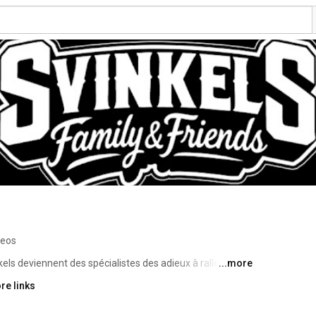
deos
ls deviennent des spécialistes des adieux à rallonge... 
...more
te soeur ! 
re links