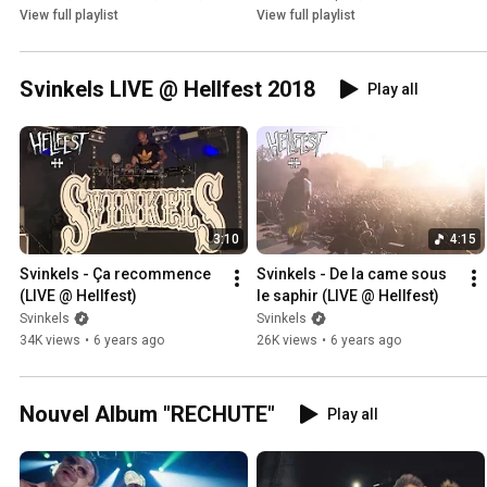
View full playlist
View full playlist
Svinkels LIVE @ Hellfest 2018
Play all
3:10
4:15
Svinkels - Ça recommence 
Svinkels - De la came sous 
(LIVE @ Hellfest)
le saphir (LIVE @ Hellfest)
Svinkels
Svinkels
34K views
•
6 years ago
26K views
•
6 years ago
Nouvel Album "RECHUTE"
Play all