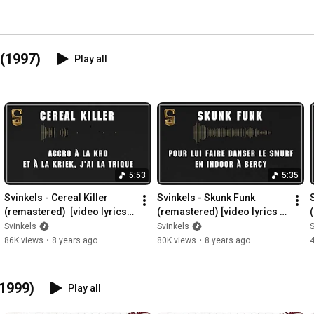
 (1997)
Play all
5:53
5:35
Svinkels - Cereal Killer 
Svinkels - Skunk Funk 
S
(remastered)  [video lyrics 
(remastered) [video lyrics 
officielle]
officielle]
o
Svinkels
Svinkels
S
86K views
•
8 years ago
80K views
•
8 years ago
(1999)
Play all