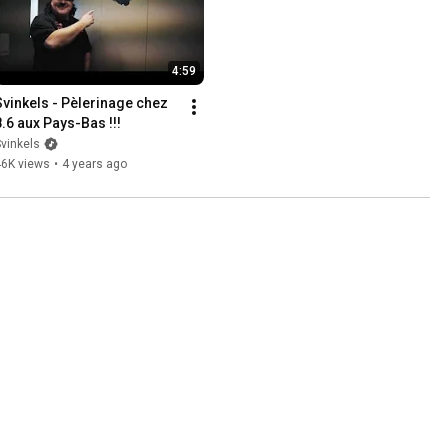
4:59
Svinkels - Pèlerinage chez 
8.6 aux Pays-Bas !!!
vinkels
46K views
•
4 years ago