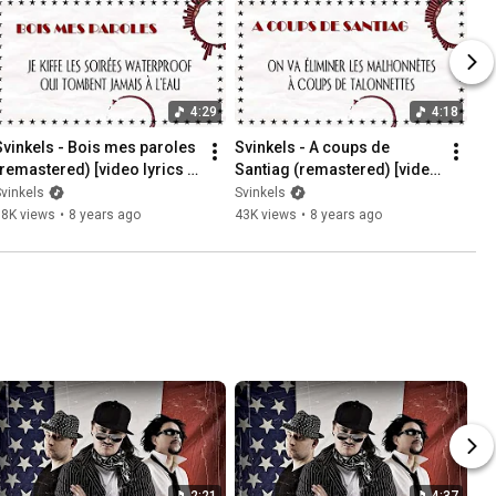
4:29
4:18
Svinkels - Bois mes paroles 
Svinkels - A coups de 
(remastered) [video lyrics 
Santiag (remastered) [video 
fficielle]
lyrics officielle]
vinkels
Svinkels
38K views
•
8 years ago
43K views
•
8 years ago
2:21
4:37