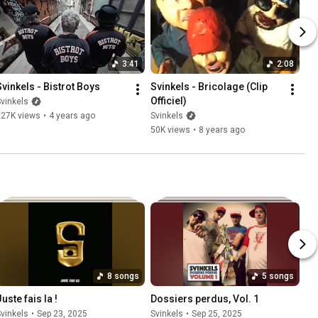
3:41
2:08
Svinkels - Bistrot Boys
Svinkels - Bricolage (Clip 
Officiel)
vinkels
227K views
•
4 years ago
Svinkels
50K views
•
8 years ago
8 songs
5 songs
uste fais la !
Dossiers perdus, Vol. 1
vinkels
•
Sep 23, 2025
Svinkels
•
Sep 25, 2025