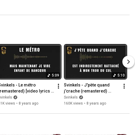
5:09
5:10
vinkels - Le métro 
Svinkels - J'pète quand 
(remastered) [video lyrics 
j'crache (remastered) 
fficielle]
[video lyrics officielle]
vinkels
Svinkels
41K views
•
8 years ago
160K views
•
8 years ago