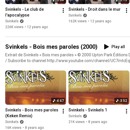
Svinkels - Le club de 
Svinkels - Droit dans le mur
l'apocalypse
Svinkels
Svinkels
162K views
•
12 years ago
226K views
•
12 years ago
Svinkels - Bois mes paroles (2000)
Play all
Extrait de Svinkels « Bois mes paroles » © 2000 Upton Park Éditions Delabel S'abonner à
/ Subscribe to channel http://www.youtube.com/channel/UC7mt
4:47
3:52
Svinkels - Bois mes paroles 
Svinkels - Svinkels 1
(Keken Remix)
Svinkels
Svinkels
21K views
•
8 years ago
16K views
•
8 years ago