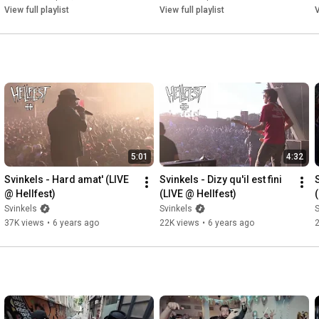
View full playlist
View full playlist
V
5:01
4:32
Svinkels - Hard amat' (LIVE 
Svinkels - Dizy qu'il est fini 
S
@ Hellfest)
(LIVE @ Hellfest)
Svinkels
Svinkels
S
37K views
•
6 years ago
22K views
•
6 years ago