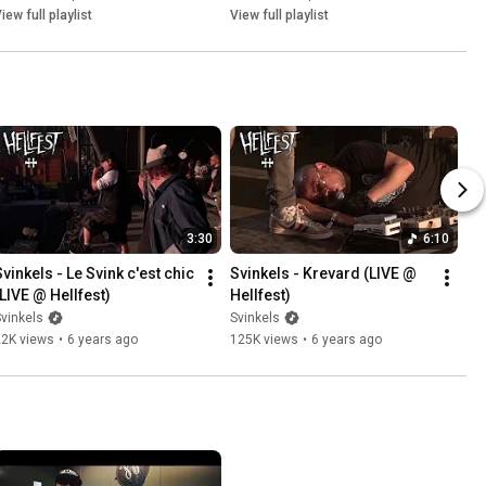
iew full playlist
View full playlist
3:30
6:10
vinkels - Le Svink c'est chic 
Svinkels - Krevard (LIVE @ 
(LIVE @ Hellfest)
Hellfest)
vinkels
Svinkels
22K views
•
6 years ago
125K views
•
6 years ago