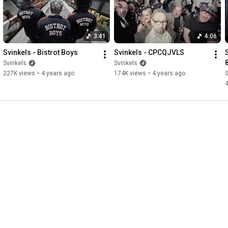
3:41
4:06
Svinkels - Bistrot Boys
Svinkels - CPCQJVLS
Svinkels
Svinkels
227K views
•
4 years ago
174K views
•
4 years ago
S