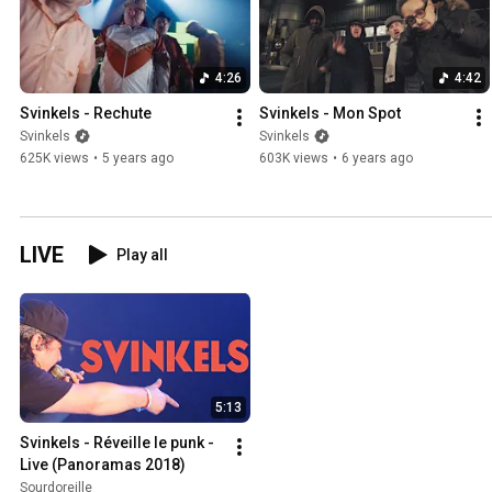
4:26
4:42
Svinkels - Rechute
Svinkels - Mon Spot
Svinkels
Svinkels
625K views
•
5 years ago
603K views
•
6 years ago
LIVE
Play all
5:13
Svinkels - Réveille le punk - 
Live (Panoramas 2018)
Sourdoreille