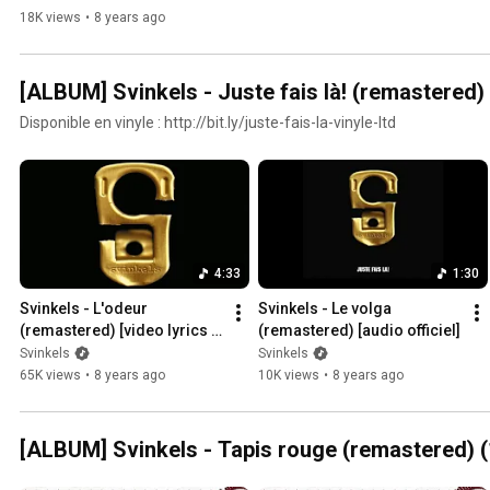
18K views
•
8 years ago
[ALBUM] Svinkels - Juste fais là! (remastered)
Disponible en vinyle : http://bit.ly/juste-fais-la-vinyle-ltd
4:33
1:30
Svinkels - L'odeur 
Svinkels - Le volga 
(remastered) [video lyrics 
(remastered) [audio officiel]
officielle]
Svinkels
Svinkels
65K views
•
8 years ago
10K views
•
8 years ago
[ALBUM] Svinkels - Tapis rouge (remastered) 