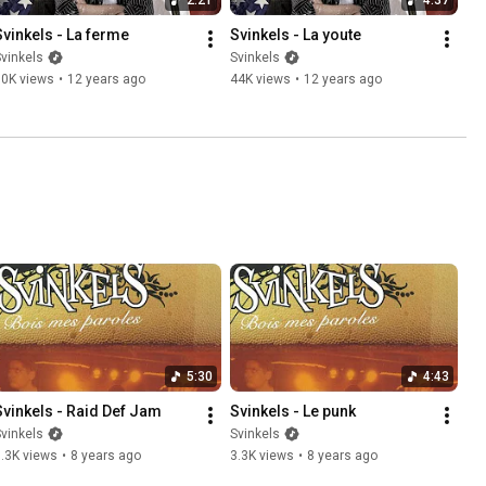
Svinkels - La ferme
Svinkels - La youte
vinkels
Svinkels
30K views
•
12 years ago
44K views
•
12 years ago
5:30
4:43
Svinkels - Raid Def Jam
Svinkels - Le punk
vinkels
Svinkels
.3K views
•
8 years ago
3.3K views
•
8 years ago