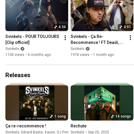
4:34
4:51
Svinkels - POUR TOUJOURS 
Svinkels - Ça Re-
[Clip officiel]
Recommence ! FT Deadi, 
Greg Frite, Dabaaz, Yoshi Di 
Svinkels
Svinkels
Original, San-nom
110K views
•
6 months ago
197K views
•
1 month ago
Releases
1 song
14 songs
Ça re-recommence !
Rechute
Svinkels
,
Gérard Baste
,
Xavier
,
DJ Pone
Svinkels
•
Jun 15, 2026
•
Sep 25, 2025