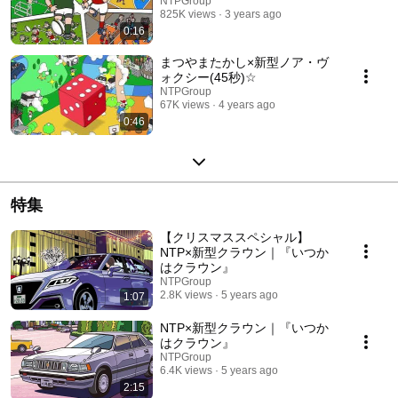
NTPGroup
825K views
3 years ago
0:16
まつやまたかし×新型ノア・ヴ
ォクシー(45秒)☆
NTPGroup
67K views
4 years ago
0:46
特集
【クリスマススペシャル】
NTP×新型クラウン｜『いつか
はクラウン』
NTPGroup
2.8K views
5 years ago
1:07
NTP×新型クラウン｜『いつか
はクラウン』
NTPGroup
6.4K views
5 years ago
2:15