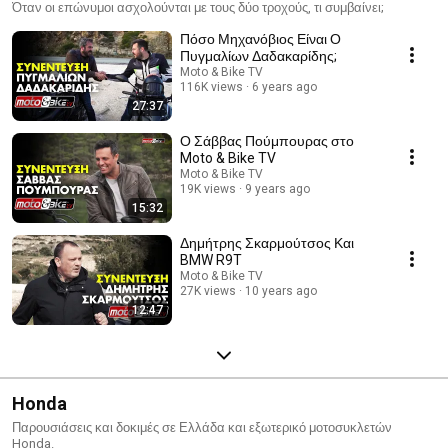
Όταν οι επώνυμοι ασχολούνται με τους δύο τροχούς, τι συμβαίνει;
Πόσο Μηχανόβιος Είναι Ο
Πυγμαλίων Δαδακαρίδης;
Moto & Bike TV
116K views
6 years ago
27:37
Ο Σάββας Πούμπουρας στο
Moto & Bike TV
Moto & Bike TV
19K views
9 years ago
15:32
Δημήτρης Σκαρμούτσος Και
BMW R9T
Moto & Bike TV
27K views
10 years ago
12:47
Honda
Παρουσιάσεις και δοκιμές σε Ελλάδα και εξωτερικό μοτοσυκλετών
Honda.