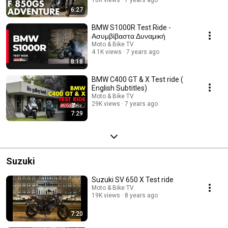
6:27
BMW S1000R Test Ride -
Ασυμβίβαστα Δυναμική
Moto & Bike TV
4.1K views
7 years ago
8:18
BMW C400 GT & X Test ride (
English Subtitles)
Moto & Bike TV
29K views
7 years ago
7:29
Suzuki
Suzuki SV 650 X Test ride
Moto & Bike TV
19K views
8 years ago
7:20