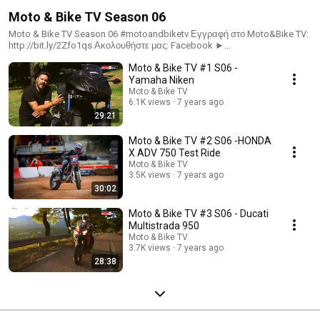
Moto & Bike TV Season 06
Moto & Bike TV Season 06 #motoandbiketv Εγγραφή στο Moto&Bike TV:
http://bit.ly/2Zfo1qs Ακολουθήστε μας: Facebook ►
https://www.facebook.com/MotoBikeTV/ Instagram ►
Moto & Bike TV #1 S06 -
https://www.instagram.com/motoandbiketv/
Yamaha Niken
Moto & Bike TV
6.1K views
7 years ago
29:21
Moto & Bike TV #2 S06 -HONDA
X ADV 750 Test Ride
Moto & Bike TV
3.5K views
7 years ago
30:02
Moto & Bike TV #3 S06 - Ducati
Multistrada 950
Moto & Bike TV
3.7K views
7 years ago
28:38