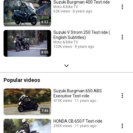
Suzuki Burgman 400 Test ride
Moto & Bike TV
62K views
8 years ago
6:52
Suzuki V Strom 250 Test ride (
English Subtitles)
Moto & Bike TV
103K views
8 years ago
8:05
Popular videos
Suzuki Burgman 650 ABS
Executive Test-ride
473K views
11 years ago
7:46
HONDA CB 650 F Test-ride
296K views
11 years ago