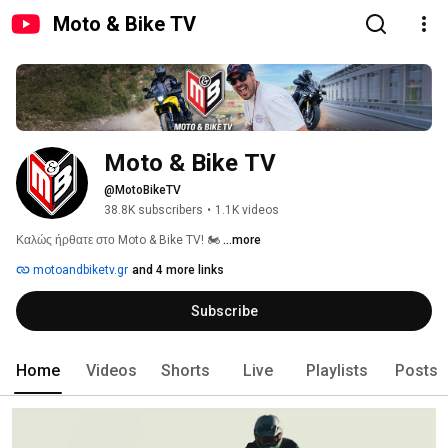
Moto & Bike TV
Moto & Bike TV
@MotoBikeTV
38.8K subscribers
•
1.1K videos
Καλώς ήρθατε στο Moto & Bike TV! 🏍️ 
...more
motoandbiketv.gr
and 4 more links
Subscribe
Home
Videos
Shorts
Live
Playlists
Posts