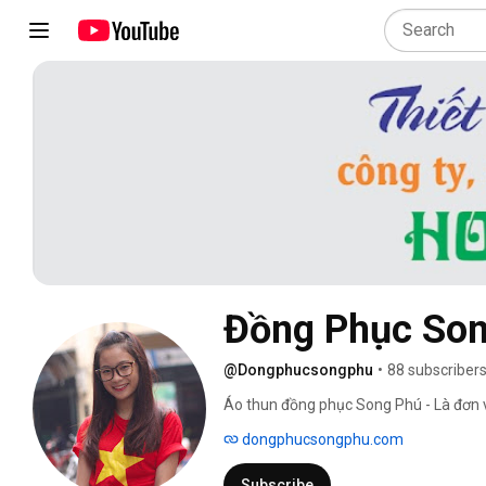
Đồng Phục Son
@Dongphucsongphu
•
88 subscriber
Áo thun đồng phục Song Phú - Là đơn v
dongphucsongphu.com
Subscribe