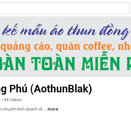
g Phú (AothunBlak)
s
•
44 videos
ị chuyên kinh doanh về: 
...more