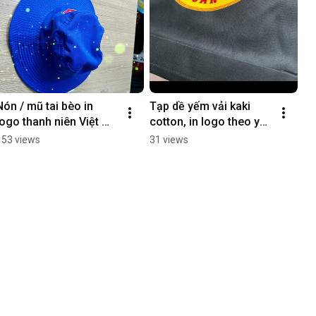
Nón / mũ tai bèo in 
Tạp dề yếm vải kaki 
logo thanh niên Việt 
cotton, in logo theo yêu 
Nam | Vải kaki cotton | 
cầu | Đồng phục Song 
153 views
31 views
Song Phú
Phú#dongphucsongph
u