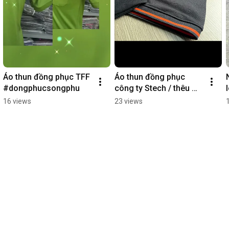
Áo thun đồng phục TFF 
Áo thun đồng phục 
#dongphucsongphu
công ty Stech / thêu 
logo ngực / đồng phục 
16 views
23 views
Song Phú 
#dongphucsongphu