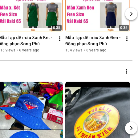
0:35
0:35
Mẫu Tạp dề màu Xanh Két - 
Mẫu Tạp dề màu Xanh Đen - 
Đồng phục Song Phú
Đồng phục Song Phú
316 views
•
6 years ago
134 views
•
6 years ago