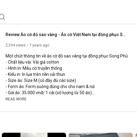
Review Áo cờ đỏ sao vàng - Áo cờ Việt Nam tại đồng phục Song Phú
2,594 views
7 years ago
Một chút thông tin về áo cờ đỏ sao vàng tại đồng phục Song Phú

- Chất liệu vải: Vải giả cotton

- Hình in: Mẫu cờ truyền thống

- Kiểu in: In lụa trên nền vải thun

- Size áo: Size M (có đầy đủ các size)

- Form áo: Form suông dùng cho cho nam & nữ

- Giá áo: 35.000 vnđ/ 1 cái (số lượng từ 50 áo)

Đánh giá:

READ MORE
Chất liệu vải đẹp, hình in đẹp, bền màu - giặt máy thoải mái

Phù hợp cho đồng phục múa, biểu diễn văn nghệ, hoạt động 
ngoài trời, đi du lịch, tặng khách hàng...

Áo thun Blak

Cơ sở sản xuất - công ty chuyên may áo thun đồng phục

LH: Đặt Áo thun: 0938.272.353 Gặp Thảo
