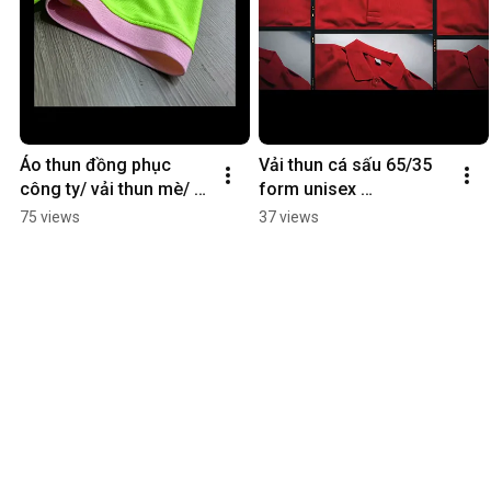
Áo thun đồng phục 
Vải thun cá sấu 65/35 
công ty/ vải thun mè/ 
form unisex 
vải thun cá sấu poly 
#dongphucsongphu
75 views
37 views
thái 
#dongphucsongphu