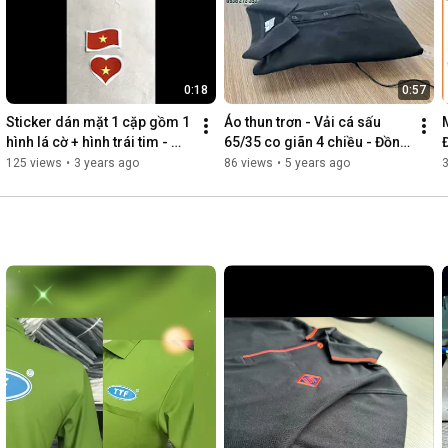
ĐC: Topaz Center - Số 4 Trịnh Đình Thảo, p Hòa Thạnh, q Tân 
Phú, Tp HCM
0:18
0:57
Sticker dán mặt 1 cặp gồm 1 
Áo thun trơn - Vải cá sấu 
hình lá cờ + hình trái tim - 
65/35 co giãn 4 chiều - Đồng 
đồng phục Song Phú
phục Song Phú
125 views
•
3 years ago
86 views
•
5 years ago