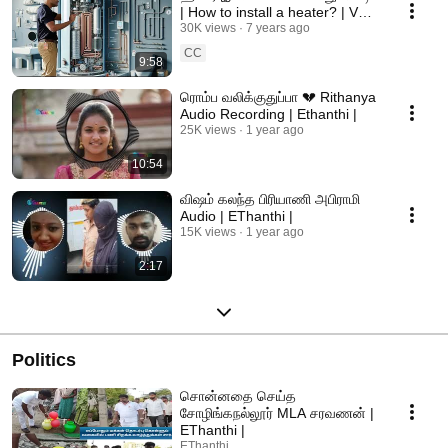
| How to install a heater? | V
Guard Pebble | Water Heater |
30K views
7 years ago
CC
9:58
ரொம்ப வலிக்குதுப்பா 💔 Rithanya
Audio Recording | Ethanthi |
25K views
1 year ago
10:54
விஷம் கலந்த பிரியாணி அபிராமி
Audio | EThanthi |
15K views
1 year ago
2:17
Politics
சொன்னதை செய்த
சோழிங்கநல்லூர் MLA சரவணன் |
EThanthi |
EThanthi