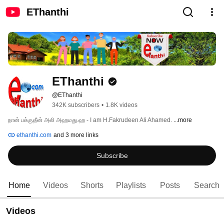
EThanthi
EThanthi
@EThanthi
342K subscribers
•
1.8K videos
நான் பக்ருதீன் அலி அஹமது.ஹ - I am H.Fakrudeen Ali Ahamed. 
...more
ethanthi.com
and 3 more links
Subscribe
Home
Videos
Shorts
Playlists
Posts
Search
Videos