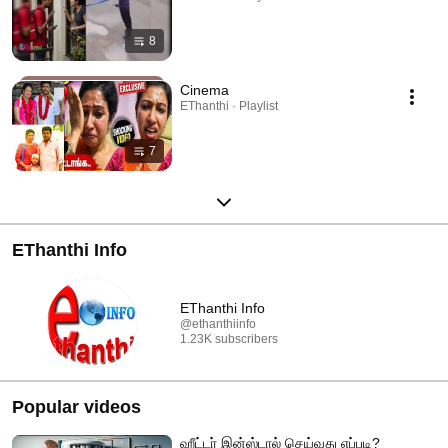
8
Cinema
EThanthi · Playlist
7
EThanthi Info
EThanthi Info
@ethanthiinfo
1.23K subscribers
Popular videos
ஹீட்டர் இன்ஸ்டால் செய்வது எப்படி?