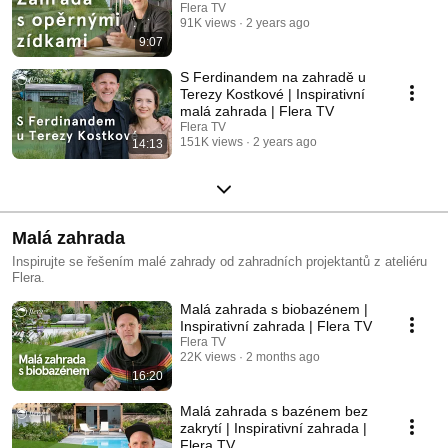
Flera TV
91K views
2 years ago
9:07
S Ferdinandem na zahradě u
Terezy Kostkové | Inspirativní
malá zahrada | Flera TV
Flera TV
151K views
2 years ago
14:13
Malá zahrada
Inspirujte se řešením malé zahrady od zahradních projektantů z ateliéru
Flera.
Malá zahrada s biobazénem |
Inspirativní zahrada | Flera TV
Flera TV
22K views
2 months ago
16:20
Malá zahrada s bazénem bez
zakrytí | Inspirativní zahrada |
Flera TV