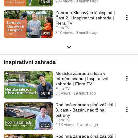
20K views
8 months ago
18:49
Zahrada Klusových láskyplná |
Část 2. | Inspirativní zahrada |
Flera TV
Flera TV
34K views
9 months ago
19:09
Inspirativní zahrada
Městská zahrada u lesa v
mírném svahu | Inspirativní
zahrada | Flera TV
Flera TV
3K views
19 hours ago
25:15
Rodinná zahrada plná zážitků |
3. část - Bazén, nádrž na
pstruhy
Flera TV
9.7K views
2 weeks ago
14:15
Rodinná zahrada plná zážitků |