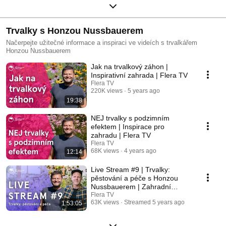
Trvalky s Honzou Nussbauerem
Načerpejte užitečné informace a inspiraci ve videích s trvalkářem
Honzou Nussbauerem
Jak na trvalkový záhon |
Inspirativní zahrada | Flera TV
Flera TV
220K views
5 years ago
19:38
NEJ trvalky s podzimním
efektem | Inspirace pro
zahradu | Flera TV
Flera TV
68K views
4 years ago
12:14
Live Stream #9 | Trvalky:
pěstování a péče s Honzou
Nussbauerem | Zahradní
poradna | Flera TV
Flera TV
63K views
Streamed 5 years ago
1:53:05