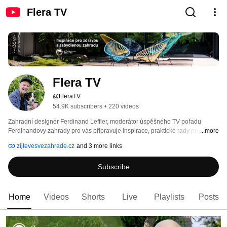
Flera TV
Flera TV
@FleraTV
54.9K subscribers
•
220 videos
Zahradní designér Ferdinand Leffler, moderátor úspěšného TV pořadu 
Ferdinandovy zahrady pro vás připravuje inspirace, praktické rady pro 
...more
zdravou a zabydlenou zahradu. 
zijtevesvezahrade.cz
and 3 more links
Subscribe
Home
Videos
Shorts
Live
Playlists
Posts