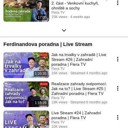
2. část - Venkovní kuchyň,
ohniště a sochy
Flera TV
15K views
4 weeks ago
17:05
Ferdinandova poradna | Live Stream
Jak na trvalky v zahradě | Live
Stream #26 | Zahradní
poradna | Flera TV
Flera TV
16K views
Streamed 4 months ago
1:20:35
Realizace zahrady svépomocí:
Jak na to? | Live Stream #25 |
Zahradní poradna | Flera TV
Flera TV
19K views
Streamed 6 months ago
1:15:26
Live Stream #24 | Zahradní
poradna | Flera TV
Flera TV
10K views