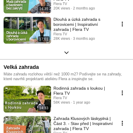
Flera TV
20K views
2 months ago
14:35
Dlouhá a úzká zahrada s
borovicemi | Inspirativní
zahrada | Flera TV
Flera TV
28K views
3 months ago
17:01
Velká zahrada
Máte zahradu rozlohou větší než 1000 m2? Podívejte se na zahrady,
které navrhli projektanti ateliéru Flera a inspirujte se.
Rodinná zahrada s loukou |
Flera TV
Flera TV
58K views
1 year ago
14:33
Zahrada Klusových láskyplná |
Část 3. - Stav před | Inspirativní
zahrada | Flera TV