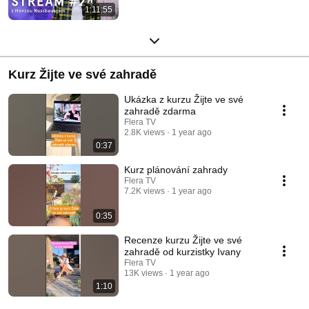
1:11:55
Streamed 10 months ago
Kurz Žijte ve své zahradě
Ukázka z kurzu Žijte ve své
zahradě zdarma
Flera TV
2.8K views
1 year ago
0:37
Kurz plánování zahrady
Flera TV
7.2K views
1 year ago
0:35
Recenze kurzu Žijte ve své
zahradě od kurzistky Ivany
Flera TV
13K views
1 year ago
1:10