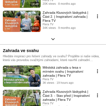
Flera TV
20K views
8 months ago
18:49
Zahrada Klusových láskyplná |
Část 2. | Inspirativní zahrada |
Flera TV
Flera TV
34K views
9 months ago
19:09
Zahrada ve svahu
Hledáte inspiraci pro řešení zahrady ve svahu? Projděte si naše videa,
která vás provedou svažitými zahradami, které navrhli zahradní
projektanti ateliéru Flera.
Městská zahrada u lesa v
mírném svahu | Inspirativní
zahrada | Flera TV
Flera TV
3K views
19 hours ago
25:15
Zahrada Klusových láskyplná |
Část 3. - Stav před | Inspirativní
zahrada | Flera TV
Flera TV