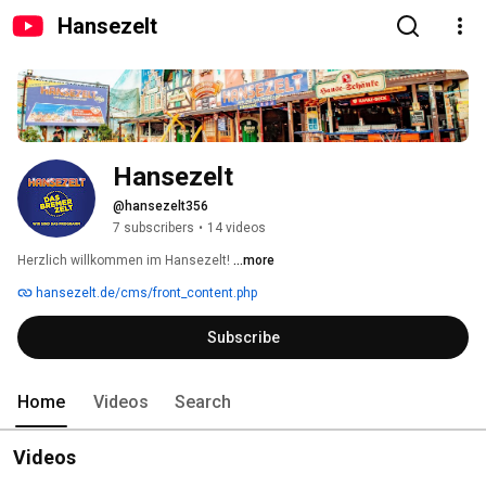
Hansezelt
Hansezelt
@hansezelt356
7 subscribers
•
14 videos
Herzlich willkommen im Hansezelt! 
...more
hansezelt.de/cms/front_content.php
Subscribe
Home
Videos
Search
Videos