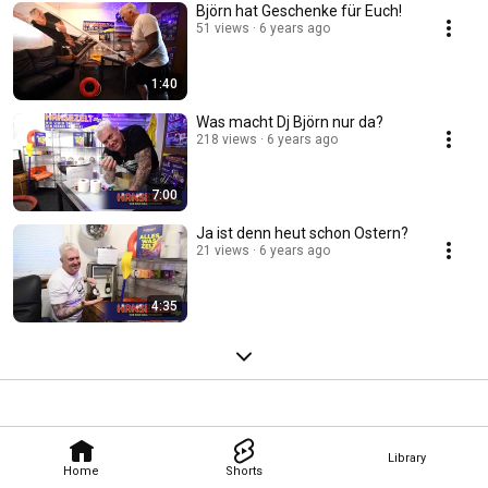
Björn hat Geschenke für Euch!
51 views
6 years ago
1:40
Was macht Dj Björn nur da?
218 views
6 years ago
7:00
Ja ist denn heut schon Ostern?
21 views
6 years ago
4:35
Library
Home
Shorts