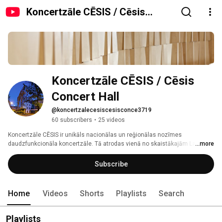
Koncertzāle CĒSIS / Cēsis
Concert Hall
Koncertzāle CĒSIS / Cēsis 
Concert Hall
@koncertzalecesiscesisconce3719
60 subscribers
•
25 videos
Koncertzāle CĒSIS ir unikāls nacionālas un reģionālas nozīmes 
daudzfunkcionāla koncertzāle. Tā atrodas vienā no skaistākajām Latvijas 
...more
pilsētām – Cēsīs. Pilsētā, kur vienlaikus var sajust gan Hanzas savienības 
senatnīgo elpu, gan mūsdienīgu, ambiciozi radošu garu. Kopš atklāšanas 
Subscribe
2014. gada pavasarī koncertzālē „Cēsis” norit aktīva kultūras dzīve – augsti 
profesionālu mākslinieku koncerti, dramatisko teātru izrādes, mākslas 
izstādes, kino seansi. 
Home
Videos
Shorts
Playlists
Search
Playlists