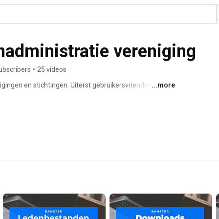
nadministratie vereniging
ubscribers
•
25 videos
ingen en stichtingen. Uiterst gebruikersvriendelijk en 
...more
edenadministratie? Bekijk de filmpjes en vorm je een goed 
r.nl. 