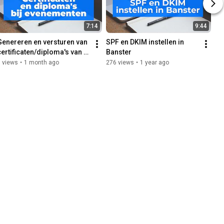
7:14
9:44
Genereren en versturen van 
SPF en DKIM instellen in 
certificaten/diploma's van 
Banster
evenementen in Banster.
 views
•
1 month ago
276 views
•
1 year ago