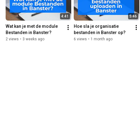
4:41
5:46
Wat kan je met de module 
Hoe sla je organisatie 
Bestanden in Banster?
bestanden in Banster op?
2 views
•
3 weeks ago
6 views
•
1 month ago