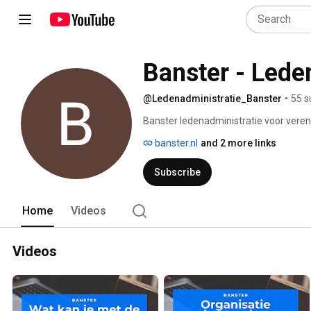
Banster - Lede
@Ledenadministratie_Banster
•
55 s
Banster ledenadministratie voor verenig
laag in prijs. Zoek je een voordelige l
banster.nl
and 2 more links
beeld van Banster. Vragen? www.banste
Subscribe
Home
Videos
Videos