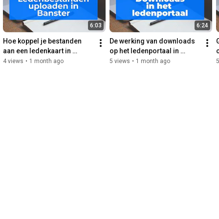
6:03
6:24
Hoe koppel je bestanden 
De werking van downloads 
aan een ledenkaart in 
op het ledenportaal in 
Banster? De werking van  
Banster.
4 views
•
1 month ago
5 views
•
1 month ago
5
lidbestanden.