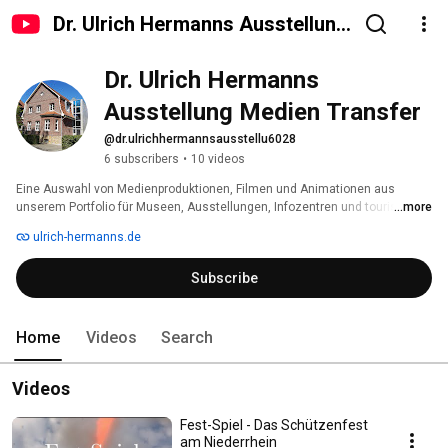
Dr. Ulrich Hermanns Ausstellung
Medien Transfer
Dr. Ulrich Hermanns 
Ausstellung Medien Transfer 
@dr.ulrichhermannsausstellu6028
6 subscribers
•
10 videos
Eine Auswahl von Medienproduktionen, Filmen und Animationen aus 
unserem Portfolio für Museen, Ausstellungen, Infozentren und touristische 
...more
Destinationen 
ulrich-hermanns.de
Subscribe
Home
Videos
Search
Videos
Fest-Spiel - Das Schützenfest
am Niederrhein