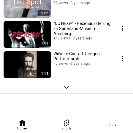
77 views
3 years ago
19:05
"DU HEXE!" - Hexenausstellung
im Sauerland-Museum
Arnsberg
143 views
3 years ago
1:01
Wilhelm Conrad Röntgen -
Porträtmorph
40 views
3 years ago
1:14
Library
Home
Shorts