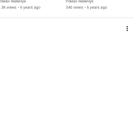
стратегии тестирования и 
Роман Якимчук
Роман Якимчук
как ей пользоваться
.3K views
•
6 years ago
340 views
•
6 years ago