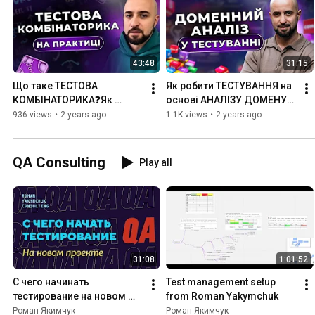
43:48
31:15
Що таке ТЕСТОВА 
Як робити ТЕСТУВАННЯ на 
КОМБІНАТОРИКА❓Як 
основі АНАЛІЗУ ДОМЕНУ? 
використовувати тестову 
Техніки тест дизайну - 
936 views
•
2 years ago
1.1K views
•
2 years ago
комбінаторику
ДОМЕННЕ ТЕСТУВАННЯ
QA Consulting
Play all
31:08
1:01:52
С чего начинать 
Test management setup 
тестирование на новом 
from Roman Yakymchuk
проекте. Разбираем на 
Роман Якимчук
Роман Якимчук