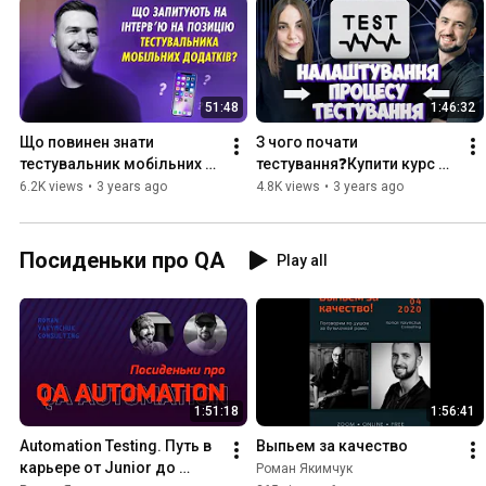
51:48
1:46:32
Що повинен знати 
З чого почати 
тестувальник мобільних 
тестування❓Купити курс 
додатків❓| ➡️Придбати 
налаштувань процесу для 
6.2K views
•
3 years ago
4.8K views
•
3 years ago
курс з тестування 
тестувальника🔝Процес 
мобільних додатків❓
тестування з нуля🔥
Посиденьки про QA
Play all
1:51:18
1:56:41
Automation Testing. Путь в 
Выпьем за качество
карьере от Junior до 
Роман Якимчук