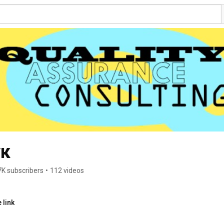
ук
7K subscribers
•
112 videos
 link