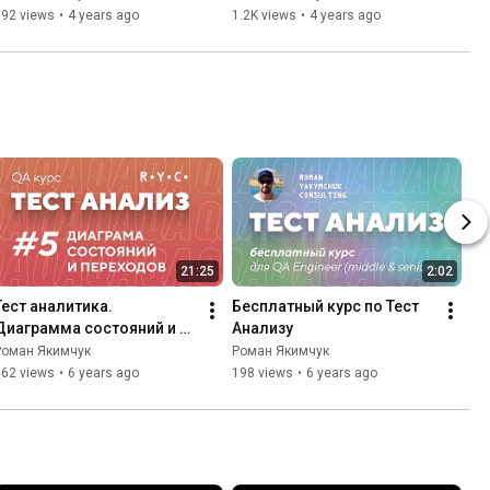
392 views
•
4 years ago
1.2K views
•
4 years ago
21:25
2:02
Тест аналитика. 
Бесплатный курс по Тест 
Диаграмма состояний и 
Анализу
переходов
Роман Якимчук
Роман Якимчук
662 views
•
6 years ago
198 views
•
6 years ago