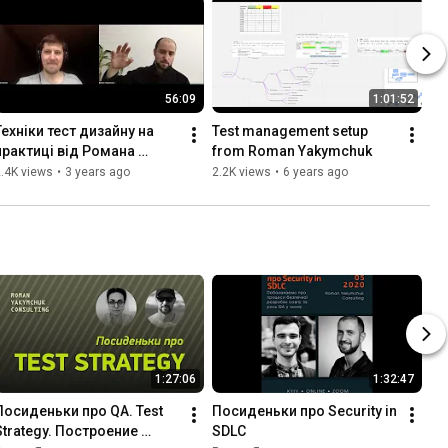
56:09
1:01:52
Техніки тест дизайну на 
Test management setup 
практиці від Романа 
from Roman Yakymchuk
Якимчука
.4K views
•
3 years ago
2.2K views
•
6 years ago
1:27:06
1:32:47
Посиденьки про QA. Test 
Посиденьки про Security in 
Strategy. Построение 
SDLC