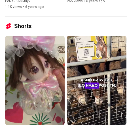
Senior QA Automation
Роман Якимчук
265 views
•
6 years ago
1.1K views
•
6 years ago
Shorts