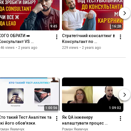
9:45
16:28
КОГО ОБРАТИ ➡️ 
Стратегічний консалтинг ⬆️ 
Консультант VS 
Консультант по 
Тестувальник ПЗ❓Де 
тестуванню ПЗ☑️ 
146 views
•
2 years ago
229 views
•
2 years ago
замовити КОНСАЛТИНГ 
Записатися на 
КОНСУЛЬТАЦІЮ для 
консультацію по 
бізнесу❓🔝
консалтингу
1:00:56
1:09:02
Хто такий Тест Аналітик та 
Як QA інженеру 
які його обов'язки.
налаштувати процес 
роботи?
Роман Якимчук
Роман Якимчук