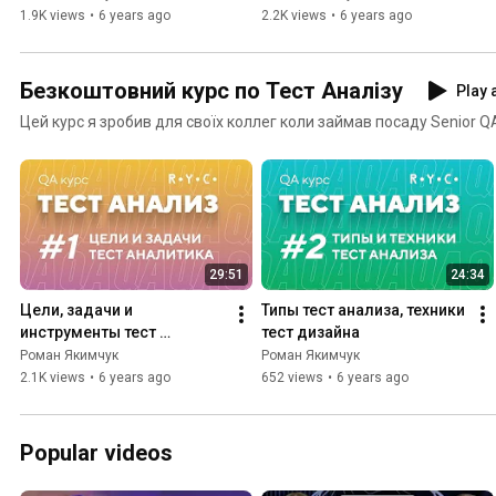
реальном проекте. QA 
1.9K views
•
6 years ago
2.2K views
•
6 years ago
freelance
Безкоштовний курс по Тест Аналізу
Play a
Цей курс я зробив для своїх коллег коли займав посаду Senior Q
29:51
24:34
Цели, задачи и 
Типы тест анализа, техники 
инструменты тест 
тест дизайна
аналитика
Роман Якимчук
Роман Якимчук
2.1K views
•
6 years ago
652 views
•
6 years ago
Popular videos