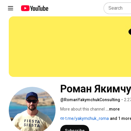
Роман Якимч
@RomanYakymchukConsulting
•
2.2
More about this channel
...more
t.me/yakymchuk_roma
and 1 more
Subscribe