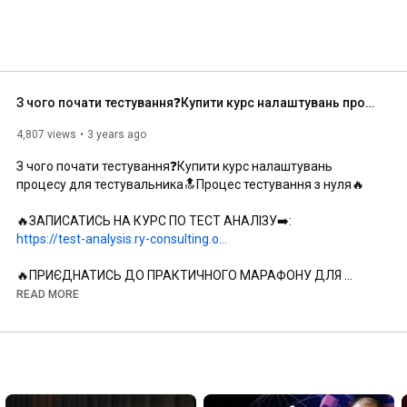
З чого почати тестування❓Купити курс налаштувань процесу для тестувальника🔝Процес тестування з нуля🔥
4,807 views
3 years ago
З чого почати тестування❓Купити курс налаштувань 
процесу для тестувальника🔝Процес тестування з нуля🔥

🔥ЗАПИСАТИСЬ НА КУРС ПО ТЕСТ АНАЛІЗУ➡️: 
https://test-analysis.ry-consulting.o...
🔥ПРИЄДНАТИСЬ ДО ПРАКТИЧНОГО МАРАФОНУ ДЛЯ 
ТЕСТУВАЛЬНИКІВ➡️: 
https://test-marathon.ry-consulting.o...
READ MORE
⬇️ПІДПИСУЙТЕСЬ НА МІЙ ЕКСПЕРТНИЙ ТЕЛЕГРАМ-КАНАЛ:⬇️ 
https://t.me/+ApCI7yVhSig4ZTIy
03:42