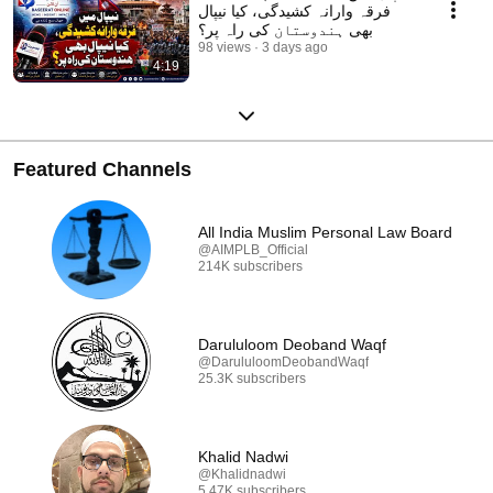
فرقہ وارانہ کشیدگی، کیا نیپال
بھی ہندوستان کی راہ پر؟
98 views
3 days ago
4:19
Featured Channels
All India Muslim Personal Law Board
@AIMPLB_Official
214K subscribers
Darululoom Deoband Waqf
@DarululoomDeobandWaqf
25.3K subscribers
Khalid Nadwi
@Khalidnadwi
5.47K subscribers