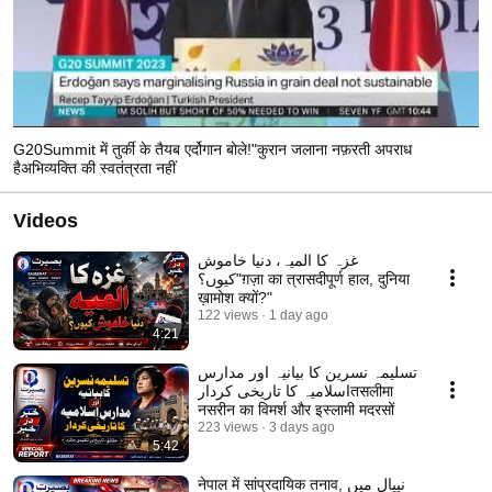
G20Summit में तुर्की के तैयब एर्दोगान बोले!"कुरान जलाना नफ़रती अपराध
हैअभिव्यक्ति की स्वतंत्रता नहीं
Videos
غزہ کا المیہ، دنیا خاموش
کیوں؟"ग़ज़ा का त्रासदीपूर्ण हाल, दुनिया
ख़ामोश क्यों?"
122 views
1 day ago
4:21
تسلیمہ نسرین کا بیانیہ اور مدارس
اسلامیہ کا تاریخی کردارतसलीमा
नसरीन का विमर्श और इस्लामी मदरसों
223 views
3 days ago
5:42
नेपाल में सांप्रदायिक तनाव, نیپال میں